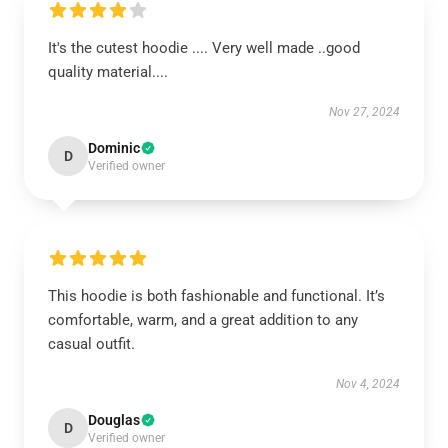
It's the cutest hoodie .... Very well made ..good
quality material....
Nov 27, 2024
Dominic
D
Verified owner
This hoodie is both fashionable and functional. It’s
comfortable, warm, and a great addition to any
casual outfit.
Nov 4, 2024
Douglas
D
Verified owner