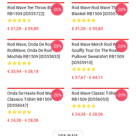
Rod Wave Tee Throw Blanket
Rod Wave Rod Wave Throw
-20%
-20%
RB1509 [ID555722]
Blanket RB1509 [ID555724]
€ 31,28 - € 59,80
€ 31,28 - € 59,80
Rod Wave, Onda De Rod,
Rod Wave Merch Rod Wave
-20%
-20%
RodWave, Onda De Rod
Soulfly Tour On The Road
Mochila RB1509 [ID555833]
Pullover Sweatshirt RB1509
[ID555910]
€ 33,94 - € 38,18
€ 37,67 - € 44,11
Onda De Haste Rod Wave
Rod Wave Classic T-Shirt
-20%
-20%
Clássico T-Shirt RB1509
RB1509 [ID556053]
[ID556047]
€ 24,38 - € 28,06
€ 24,38 - € 28,06
VER MAIS