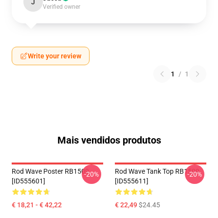
J
Verified owner
Write your review
1
/
1
Mais vendidos produtos
Rod Wave Poster RB1509
Rod Wave Tank Top RB1509
-20%
-20%
[ID555601]
[ID555611]
€ 18,21 - € 42,22
€ 22,49
$24.45