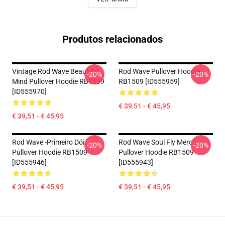
Produtos relacionados
Vintage Rod Wave Beautiful
Rod Wave Pullover Hoodie
-20%
-20%
Mind Pullover Hoodie RB1509
RB1509 [ID555959]
[ID555970]
€ 39,51 - € 45,95
€ 39,51 - € 45,95
Rod Wave -Primeiro Dói
Rod Wave Soul Fly Merch
-20%
-20%
Pullover Hoodie RB1509
Pullover Hoodie RB1509
[ID555946]
[ID555943]
€ 39,51 - € 45,95
€ 39,51 - € 45,95
Footer