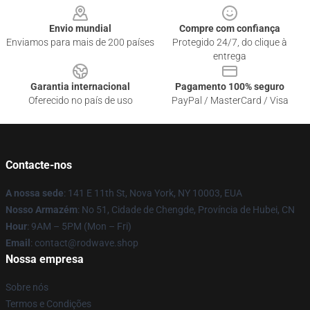
Envio mundial
Compre com confiança
Enviamos para mais de 200 países
Protegido 24/7, do clique à
entrega
Garantia internacional
Pagamento 100% seguro
Oferecido no país de uso
PayPal / MasterCard / Visa
Contacte-nos
A nossa sede
: 141 E 11th St, Nova York, NY 10003, EUA
Nosso Armazém
: No 51, Cidade de Chengde, Província de Hubei, CN
Hour
: 9AM – 5PM (Mon – Fri)
Email
: contact@rodwave.shop
Nossa empresa
Sobre nós
Termos e Condições