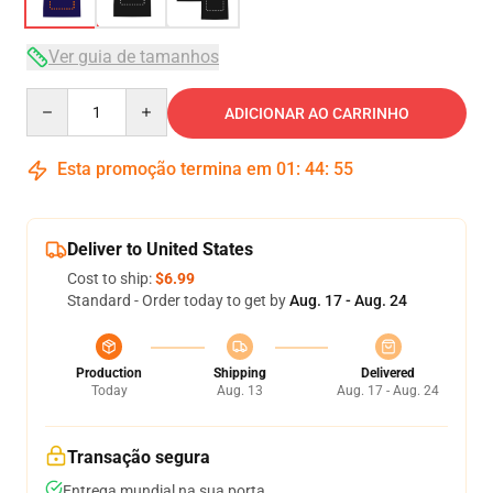
Ver guia de tamanhos
Quantity
ADICIONAR AO CARRINHO
Esta promoção termina em
01
:
44
:
54
Deliver to United States
Cost to ship:
$6.99
Standard - Order today to get by
Aug. 17 - Aug. 24
Production
Shipping
Delivered
Today
Aug. 13
Aug. 17 - Aug. 24
Transação segura
Entrega mundial na sua porta