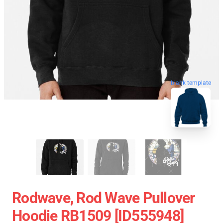
blank template
Rodwave, Rod Wave Pullover
Hoodie RB1509 [ID555948]