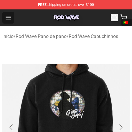
FREE
shipping on orders over $100
Rod Wave Shop - Official Rod Wave Merchandise Store
Open menu
Início
/
Rod Wave Pano de pano
/
Rod Wave Capuchinhos