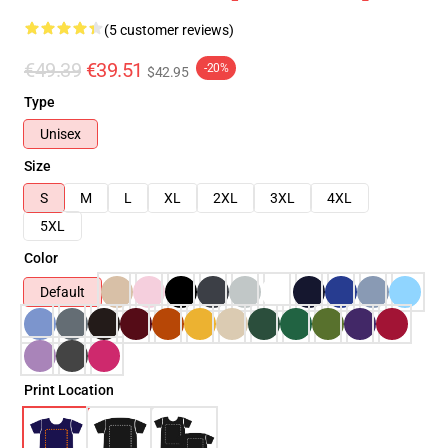
(5 customer reviews)
€49.39
€39.51
-20%
$42.95
Type
Unisex
Size
S
M
L
XL
2XL
3XL
4XL
5XL
Color
Default
Print Location