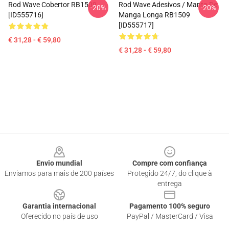
Rod Wave Cobertor RB1509
Rod Wave Adesivos / Manta De
-20%
-20%
[ID555716]
Manga Longa RB1509
[ID555717]
€ 31,28 - € 59,80
€ 31,28 - € 59,80
Footer
Envio mundial
Compre com confiança
Enviamos para mais de 200 países
Protegido 24/7, do clique à
entrega
Garantia internacional
Pagamento 100% seguro
Oferecido no país de uso
PayPal / MasterCard / Visa