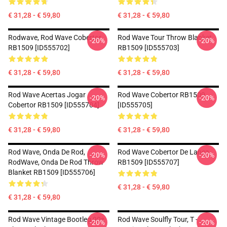
€ 31,28 - € 59,80
€ 31,28 - € 59,80
Rodwave, Rod Wave Cobertor
Rod Wave Tour Throw Blanket
-20%
-20%
RB1509 [ID555702]
RB1509 [ID555703]
€ 31,28 - € 59,80
€ 31,28 - € 59,80
Rod Wave Acertas Jogar
Rod Wave Cobertor RB1509
-20%
-20%
Cobertor RB1509 [ID555704]
[ID555705]
€ 31,28 - € 59,80
€ 31,28 - € 59,80
Rod Wave, Onda De Rod,
Rod Wave Cobertor De Lança
-20%
-20%
RodWave, Onda De Rod Throw
RB1509 [ID555707]
Blanket RB1509 [ID555706]
€ 31,28 - € 59,80
€ 31,28 - € 59,80
Rod Wave Vintage Bootleg 90s
Rod Wave Soulfly Tour, T -
-20%
-20%