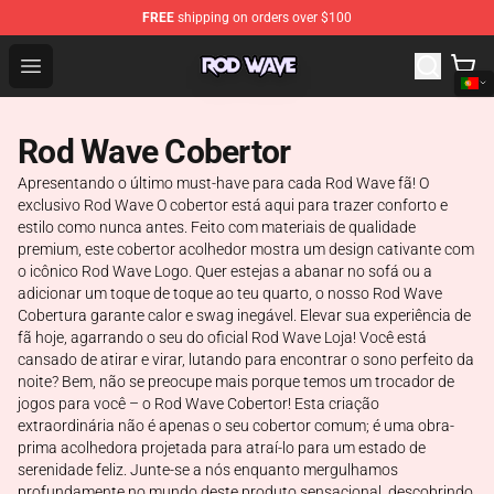
FREE
shipping on orders over $100
Rod Wave Shop - Official Rod Wave Merchandise Store
Open menu
Rod Wave Cobertor
Apresentando o último must-have para cada Rod Wave fã! O
exclusivo Rod Wave O cobertor está aqui para trazer conforto e
estilo como nunca antes. Feito com materiais de qualidade
premium, este cobertor acolhedor mostra um design cativante com
o icônico Rod Wave Logo. Quer estejas a abanar no sofá ou a
adicionar um toque de toque ao teu quarto, o nosso Rod Wave
Cobertura garante calor e swag inegável. Elevar sua experiência de
fã hoje, agarrando o seu do oficial Rod Wave Loja! Você está
cansado de atirar e virar, lutando para encontrar o sono perfeito da
noite? Bem, não se preocupe mais porque temos um trocador de
jogos para você – o Rod Wave Cobertor! Esta criação
extraordinária não é apenas o seu cobertor comum; é uma obra-
prima acolhedora projetada para atraí-lo para um estado de
serenidade feliz. Junte-se a nós enquanto mergulhamos
profundamente no mundo deste produto sensacional, descobrindo