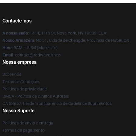
Contacte-nos
A nossa sede
: 141 E 11th St, Nova York, NY 10003, EUA
Nosso Armazém
: No 51, Cidade de Chengde, Província de Hubei, CN
Hour
: 9AM – 5PM (Mon – Fri)
Email
: contact@rodwave.shop
Nossa empresa
Sobre nós
Termos e Condições
Políticas de privacidade
DMCA - Política de Direitos Autorais
CA SB657: Lei de Transparência de Cadeia de Suprimentos
Nosso Suporte
Políticas de envio e entrega
Termos de pagamento