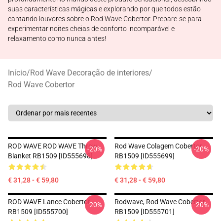
suas características mágicas e explorando por que todos estão
cantando louvores sobre o Rod Wave Cobertor. Prepare-se para
experimentar noites cheias de conforto incomparável e
relaxamento como nunca antes!
Início
/
Rod Wave Decoração de interiores
/
Rod Wave Cobertor
ROD WAVE ROD WAVE Throw
Rod Wave Colagem Cobertor
-20%
-20%
Blanket RB1509 [ID555698]
RB1509 [ID555699]
€ 31,28 - € 59,80
€ 31,28 - € 59,80
ROD WAVE Lance Cobertor
Rodwave, Rod Wave Cobertor
-20%
-20%
RB1509 [ID555700]
RB1509 [ID555701]