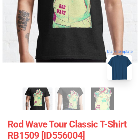
blank template
Rod Wave Tour Classic T-Shirt
RB1509 [ID556004]