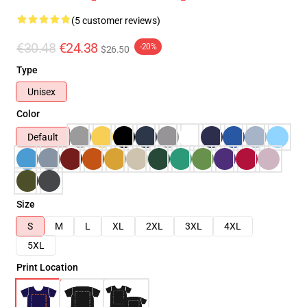
(5 customer reviews)
€30.48
€24.38
-20%
$26.50
Type
Unisex
Color
Default
Size
S
M
L
XL
2XL
3XL
4XL
5XL
Print Location