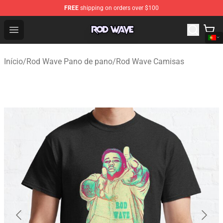
FREE
shipping on orders over $100
Rod Wave Shop - Official Rod Wave Merchandise Store
Open menu
Início
/
Rod Wave Pano de pano
/
Rod Wave Camisas