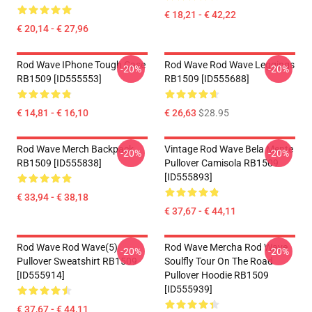
€ 18,21 - € 42,22
€ 20,14 - € 27,96
Rod Wave IPhone Tough Case
Rod Wave Rod Wave Leggings
-20%
-20%
RB1509 [ID555553]
RB1509 [ID555688]
€ 14,81 - € 16,10
€ 26,63
$28.95
Rod Wave Merch Backpack
Vintage Rod Wave Bela Mente
-20%
-20%
RB1509 [ID555838]
Pullover Camisola RB1509
[ID555893]
€ 33,94 - € 38,18
€ 37,67 - € 44,11
Rod Wave Rod Wave(5)
Rod Wave Mercha Rod Wave
-20%
-20%
Pullover Sweatshirt RB1509
Soulfly Tour On The Road
[ID555914]
Pullover Hoodie RB1509
[ID555939]
€ 37,67 - € 44,11