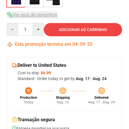
Ver guia de tamanhos
Quantity
ADICIONAR AO CARRINHO
Esta promoção termina em
04
:
59
:
54
Deliver to United States
Cost to ship:
$6.99
Standard - Order today to get by
Aug. 17 - Aug. 24
Production
Shipping
Delivered
Today
Aug. 13
Aug. 17 - Aug. 24
Transação segura
Entrega mundial na sua porta