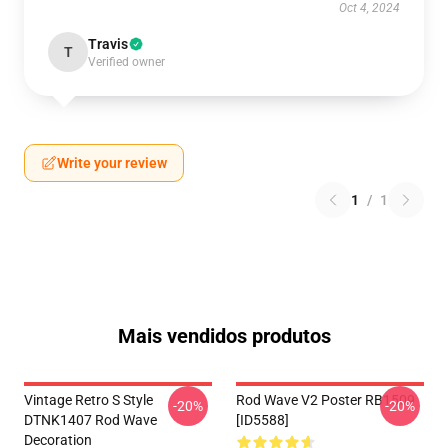
Oct 4, 2024
Travis
T
Verified owner
Write your review
1
/
1
Mais vendidos produtos
Vintage Retro S Style
Rod Wave V2 Poster RB1509
-20%
-20%
DTNK1407 Rod Wave
[ID5588]
Decoration