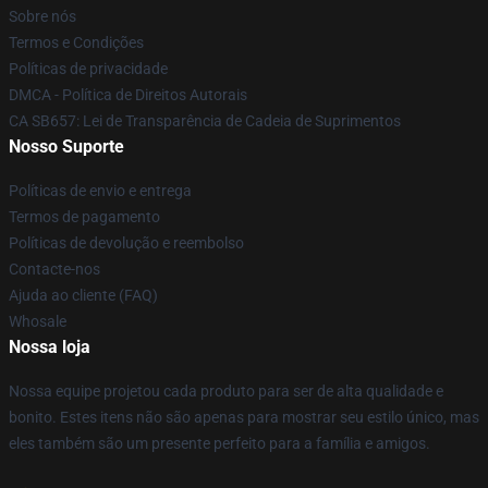
Sobre nós
Termos e Condições
Políticas de privacidade
DMCA - Política de Direitos Autorais
CA SB657: Lei de Transparência de Cadeia de Suprimentos
Nosso Suporte
Políticas de envio e entrega
Termos de pagamento
Políticas de devolução e reembolso
Contacte-nos
Ajuda ao cliente (FAQ)
Whosale
Nossa loja
Nossa equipe projetou cada produto para ser de alta qualidade e
bonito. Estes itens não são apenas para mostrar seu estilo único, mas
eles também são um presente perfeito para a família e amigos.