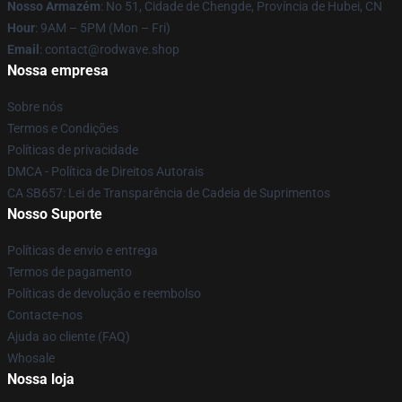
Nosso Armazém
: No 51, Cidade de Chengde, Província de Hubei, CN
Hour
: 9AM – 5PM (Mon – Fri)
Email
: contact@rodwave.shop
Nossa empresa
Sobre nós
Termos e Condições
Políticas de privacidade
DMCA - Política de Direitos Autorais
CA SB657: Lei de Transparência de Cadeia de Suprimentos
Nosso Suporte
Políticas de envio e entrega
Termos de pagamento
Políticas de devolução e reembolso
Contacte-nos
Ajuda ao cliente (FAQ)
Whosale
Nossa loja