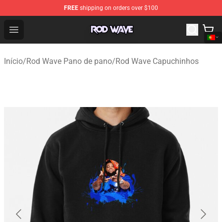
FREE
shipping on orders over $100
Rod Wave Shop - Official Rod Wave Merchandise Store
Open menu
Início
/
Rod Wave Pano de pano
/
Rod Wave Capuchinhos