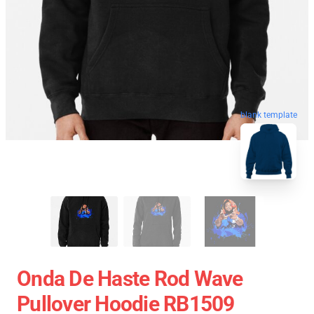
blank template
Onda De Haste Rod Wave
Pullover Hoodie RB1509