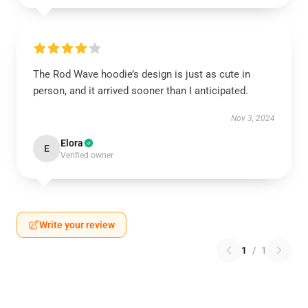
The Rod Wave hoodie’s design is just as cute in
person, and it arrived sooner than I anticipated.
Nov 3, 2024
Elora
E
Verified owner
Write your review
1
/
1