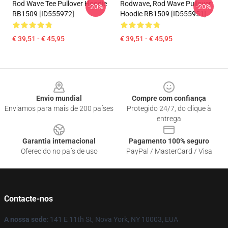
Rod Wave Tee Pullover Hoodie
Rodwave, Rod Wave Pullover
-20%
-20%
RB1509 [ID555972]
Hoodie RB1509 [ID555951]
€ 39,51 - € 45,95
€ 39,51 - € 45,95
Footer
Envio mundial
Compre com confiança
Enviamos para mais de 200 países
Protegido 24/7, do clique à
entrega
Garantia internacional
Pagamento 100% seguro
Oferecido no país de uso
PayPal / MasterCard / Visa
Contacte-nos
A nossa sede
: 141 E 11th St, Nova York, NY 10003, EUA