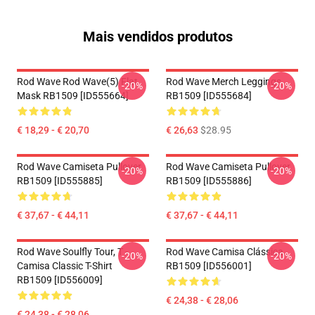
Mais vendidos produtos
Rod Wave Rod Wave(5) Flat
Rod Wave Merch Leggings
-20%
-20%
Mask RB1509 [ID555664]
RB1509 [ID555684]
€ 18,29 - € 20,70
€ 26,63
$28.95
Rod Wave Camiseta Pullover
Rod Wave Camiseta Pullover
-20%
-20%
RB1509 [ID555885]
RB1509 [ID555886]
€ 37,67 - € 44,11
€ 37,67 - € 44,11
Rod Wave Soulfly Tour, T -
Rod Wave Camisa Clássica
-20%
-20%
Camisa Classic T-Shirt
RB1509 [ID556001]
RB1509 [ID556009]
€ 24,38 - € 28,06
€ 24,38 - € 28,06