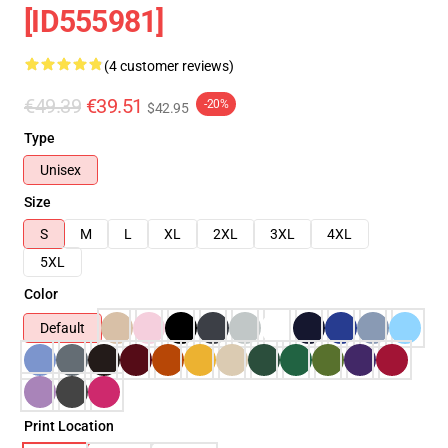
[ID555981]
(4 customer reviews)
€49.39
€39.51
-20%
$42.95
Type
Unisex
Size
S
M
L
XL
2XL
3XL
4XL
5XL
Color
Default
Print Location