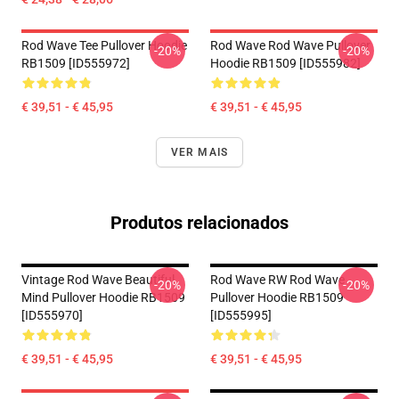
Rod Wave Tee Pullover Hoodie
Rod Wave Rod Wave Pullover
-20%
-20%
RB1509 [ID555972]
Hoodie RB1509 [ID555982]
€ 39,51 - € 45,95
€ 39,51 - € 45,95
VER MAIS
Produtos relacionados
Vintage Rod Wave Beautiful
Rod Wave RW Rod Wave
-20%
-20%
Mind Pullover Hoodie RB1509
Pullover Hoodie RB1509
[ID555970]
[ID555995]
€ 39,51 - € 45,95
€ 39,51 - € 45,95