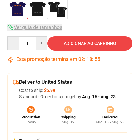
Ver guia de tamanhos
Quantity
ADICIONAR AO CARRINHO
Esta promoção termina em
02
:
18
:
54
Deliver to United States
Cost to ship:
$6.99
Standard - Order today to get by
Aug. 16 - Aug. 23
Production
Shipping
Delivered
Today
Aug. 12
Aug. 16 - Aug. 23