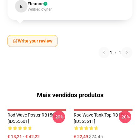
Eleanor
E
Verified owner
Write your review
1
/
1
Mais vendidos produtos
Rod Wave Poster RB1509
Rod Wave Tank Top RB1509
-20%
-20%
[ID555601]
[ID555611]
€ 18,21 - € 42,22
€ 22,49
$24.45