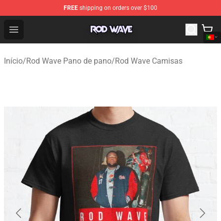
FREE
shipping on orders over $100
Rod Wave Shop - Official Rod Wave Merchandise Store
Open menu
Início
/
Rod Wave Pano de pano
/
Rod Wave Camisas