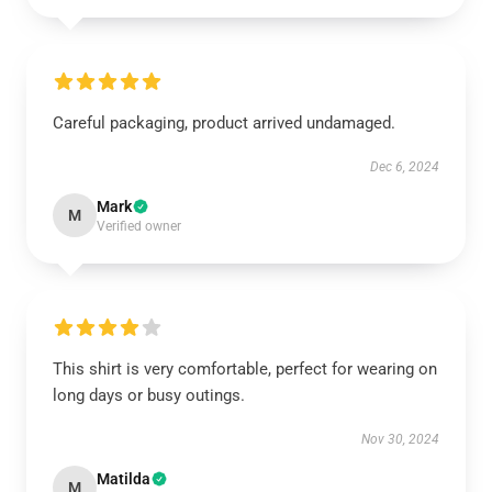
Careful packaging, product arrived undamaged.
Dec 6, 2024
Mark
M
Verified owner
This shirt is very comfortable, perfect for wearing on
long days or busy outings.
Nov 30, 2024
Matilda
M