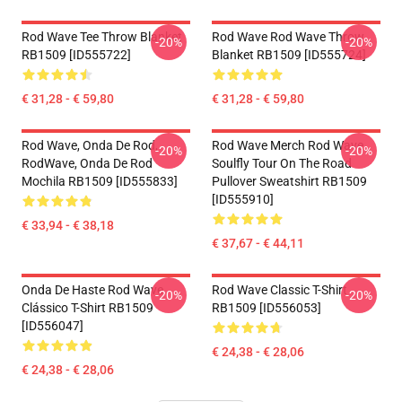
Rod Wave Tee Throw Blanket
Rod Wave Rod Wave Throw
-20%
-20%
RB1509 [ID555722]
Blanket RB1509 [ID555724]
€ 31,28 - € 59,80
€ 31,28 - € 59,80
Rod Wave, Onda De Rod,
Rod Wave Merch Rod Wave
-20%
-20%
RodWave, Onda De Rod
Soulfly Tour On The Road
Mochila RB1509 [ID555833]
Pullover Sweatshirt RB1509
[ID555910]
€ 33,94 - € 38,18
€ 37,67 - € 44,11
Onda De Haste Rod Wave
Rod Wave Classic T-Shirt
-20%
-20%
Clássico T-Shirt RB1509
RB1509 [ID556053]
[ID556047]
€ 24,38 - € 28,06
€ 24,38 - € 28,06