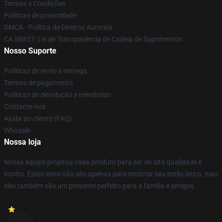
Termos e Condições
Políticas de privacidade
DMCA - Política de Direitos Autorais
CA SB657: Lei de Transparência de Cadeia de Suprimentos
Nosso Suporte
Políticas de envio e entrega
Termos de pagamento
Políticas de devolução e reembolso
Contacte-nos
Ajuda ao cliente (FAQ)
Whosale
Nossa loja
Nossa equipe projetou cada produto para ser de alta qualidade e
bonito. Estes itens não são apenas para mostrar seu estilo único, mas
eles também são um presente perfeito para a família e amigos.