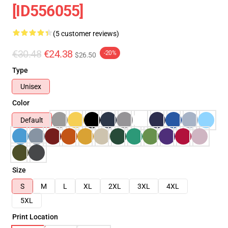
[ID556055]
(5 customer reviews)
€30.48
€24.38
-20%
$26.50
Type
Unisex
Color
Default
Size
S
M
L
XL
2XL
3XL
4XL
5XL
Print Location