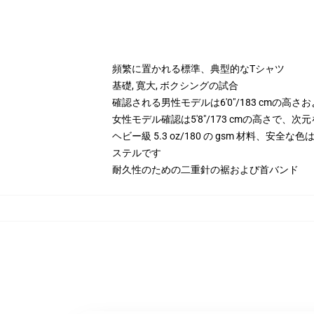
頻繁に置かれる標準、典型的なTシャツ
基礎, 寛大, ボクシングの試合
確認される男性モデルは6'0"/183 cmの高
女性モデル確認は5'8"/173 cmの高さで、
ヘビー級 5.3 oz/180 の gsm 材料、安全な
ステルです
耐久性のための二重針の裾および首バンド