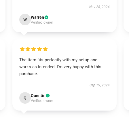
Nov 28, 2024
Warren
W
Verified owner
The item fits perfectly with my setup and
works as intended. I’m very happy with this
purchase.
Sep 19, 2024
Quentin
Q
Verified owner