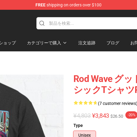
FREE
shipping on orders over $100
ショップ
カテゴリーで購入
注文追跡
ブログ
お
Rod Wave
シックTシャツRB15
(7 customer reviews
¥4,803
¥3,843
-20%
$26.50
Type
Unisex