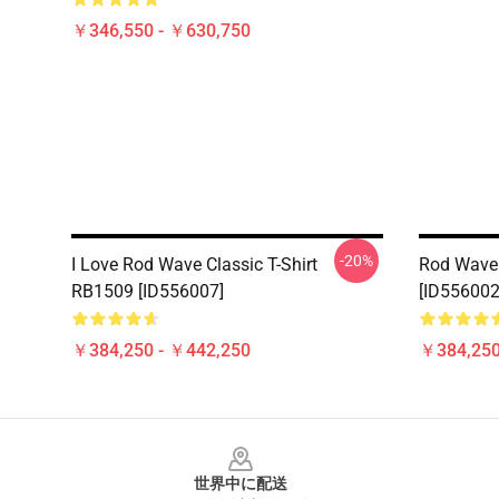
￥346,550 - ￥630,750
-20%
I Love Rod Wave Classic T-Shirt
Rod Wave 
RB1509 [ID556007]
[ID556002
￥384,250 - ￥442,250
￥384,250
Footer
世界中に配送