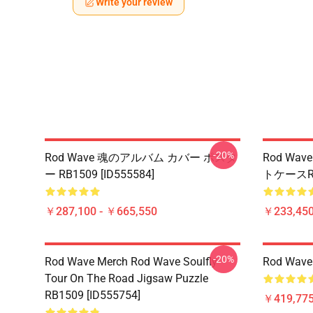
Write your review
-20%
Rod Wave 魂のアルバム カバー ポスタ
Rod W
ー RB1509 [ID555584]
トケースRB1
￥287,100 - ￥665,550
￥233,450
-20%
Rod Wave Merch Rod Wave Soulfly
Rod Wav
Tour On The Road Jigsaw Puzzle
RB1509 [ID555754]
￥419,77