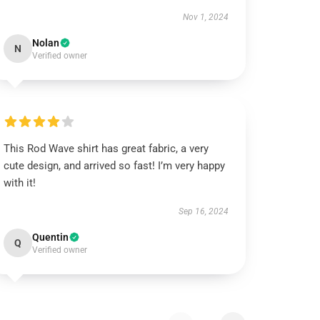
Nov 1, 2024
Nolan
N
Verified owner
This Rod Wave shirt has great fabric, a very
cute design, and arrived so fast! I’m very happy
with it!
Sep 16, 2024
Quentin
Q
Verified owner