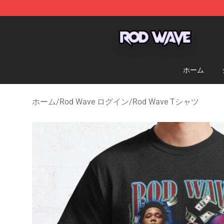
Rod Wave Shop - Official Rod Wave Merchandise Store
ホーム
ホーム
/
Rod Wave ログイン
/
Rod Wave Tシャツ