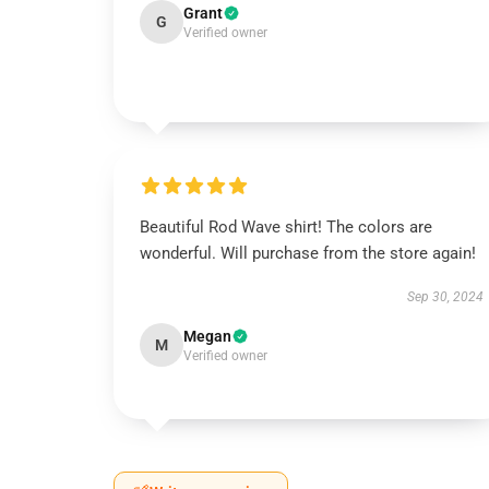
Grant
G
Verified owner
Beautiful Rod Wave shirt! The colors are
wonderful. Will purchase from the store again!
Sep 30, 2024
Megan
M
Verified owner