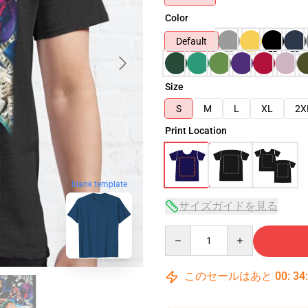
Color
Default
Size
S
M
L
XL
2X
Print Location
blank template
サイズガイドを見る
Quantity
このセールはあと
00
:
34