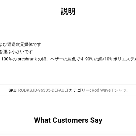
説明
さおよび運送次元媒体です
次元を運ぶ小さいです
色は 100% の preshrunk の綿、ヘザーの灰色です 90% の綿/10% ポリ
SKU
:
RODKSJD-96335-DEFAULT
カテゴリー
:
Rod Wave Tシャツ
,
What Customers Say