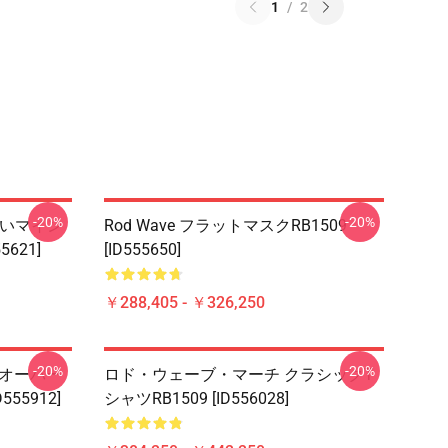
1
/
2
-20%
-20%
美しいマイン
Rod Wave フラットマスクRB1509
621]
[ID555650]
￥288,405 - ￥326,250
-20%
-20%
 プルオーバー
ロド・ウェーブ・マーチ クラシックT
55912]
シャツRB1509 [ID556028]