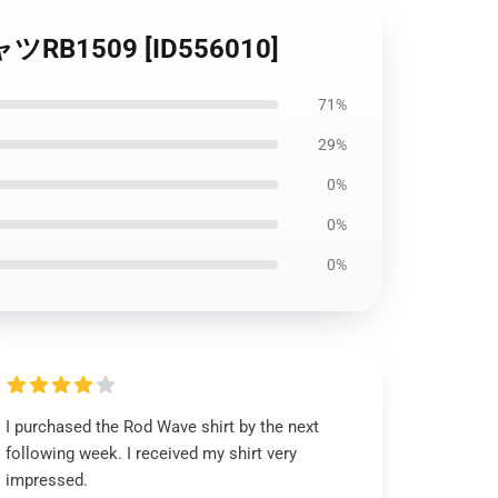
B1509 [ID556010]
71%
29%
0%
0%
0%
I purchased the Rod Wave shirt by the next
following week. I received my shirt very
impressed.