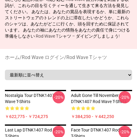
詞が、これらの目を引くティーを通して生きて来る方法を発見し
てください。 あなたは、あなたの賞品を表現するか、単に最新の
ストリートウェアのトレンドの上に滞在したいかどうか、これら
のシャツは、あなたがどこに行くか、頭を回すために保証されて
います。 あなたの袖にあなたの情熱をあなたの責任で身につける
準備をしなさい Rod Wave Tシャツ – ダイビングしましょう!
ホーム
/
Rod Wave ログイン
/
Rod Wave Tシャツ
Nostalgia Tour DTNK1407 Rod
Adult Gone Till November
-20%
-20%
Wave T-Shirts
DTNK1407 Rod Wave T-Shirts
￥622,775 - ￥724,275
￥384,250 - ￥442,250
Last Lap DTNK1407 Rod Wave
Face Tour DTNK1407 Rod Wave
-20%
-20%
T-Shirts
T-Shirts