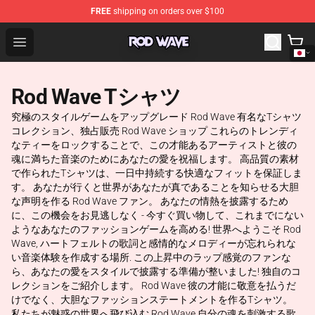
FREE
shipping on orders over $100
Rod Wave Shop - Official Rod Wave Merchandise Store
Open menu
Rod Wave Tシャツ
究極のスタイルゲームをアップグレード Rod Wave 有名なTシャツ
コレクション、独占販売 Rod Wave ショップ これらのトレンディ
なティーをロックすることで、この才能あるアーティストと彼の
魂に満ちた音楽のためにあなたの愛を祝福します。 高品質の素材
で作られたTシャツは、一日中持続する快適なフィットを保証しま
す。 あなたが行くと世界があなたが真であることを知らせる大胆
な声明を作る Rod Wave ファン。 あなたの情熱を披露するため
に、この機会をお見逃しなく - 今すぐ買い物して、これまでにない
ようなあなたのファッションゲームを高める! 世界へようこそ Rod
Wave, ハートフェルトの歌詞と感情的なメロディーが忘れられな
い音楽体験を作成する場所. この上昇中のラップ感覚のファンな
ら、あなたの愛をスタイルで披露する準備が整いました! 独自のコ
レクションをご紹介します。 Rod Wave 彼の才能に敬意を払うだ
けでなく、大胆なファッションステートメントを作るTシャツ。
私たちが魅惑の世界へ飛び込む Rod Wave 自分の魂を刺激する歌