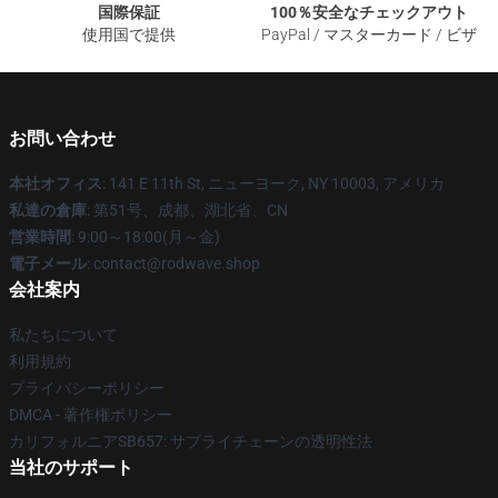
国際保証
100％安全なチェックアウト
使用国で提供
PayPal / マスターカード / ビザ
お問い合わせ
本社オフィス
: 141 E 11th St, ニューヨーク, NY 10003, アメリカ
私達の倉庫
: 第51号、成都、湖北省、CN
営業時間
: 9:00～18:00(月～金)
電子メール
: contact@rodwave.shop
会社案内
私たちについて
利用規約
プライバシーポリシー
DMCA - 著作権ポリシー
カリフォルニアSB657: サプライチェーンの透明性法
当社のサポート