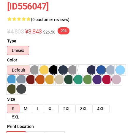
[ID556047]
(9 customer reviews)
¥4,803
¥3,843
-20%
$26.50
Type
Unisex
Color
Default
Size
S
M
L
XL
2XL
3XL
4XL
5XL
Print Location