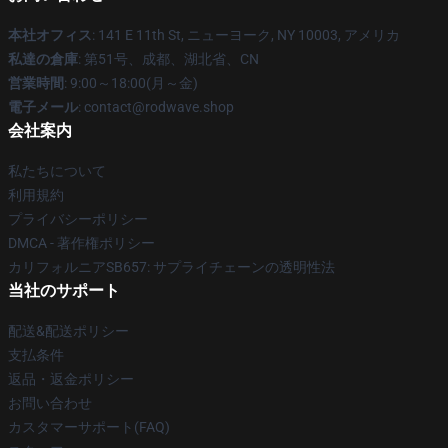
本社オフィス
: 141 E 11th St, ニューヨーク, NY 10003, アメリカ
私達の倉庫
: 第51号、成都、湖北省、CN
営業時間
: 9:00～18:00(月～金)
電子メール
: contact@rodwave.shop
会社案内
私たちについて
利用規約
プライバシーポリシー
DMCA - 著作権ポリシー
カリフォルニアSB657: サプライチェーンの透明性法
当社のサポート
配送&配送ポリシー
支払条件
返品・返金ポリシー
お問い合わせ
カスタマーサポート(FAQ)