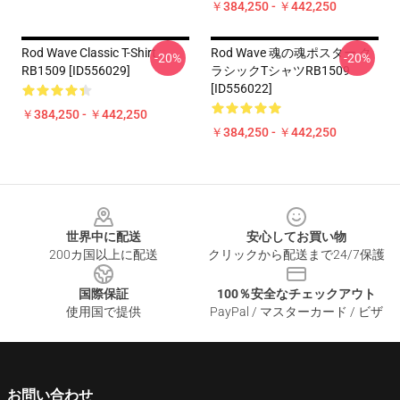
￥384,250 - ￥442,250
Rod Wave Classic T-Shirt
Rod Wave 魂の魂ポスター ク
-20%
-20%
RB1509 [ID556029]
ラシックTシャツRB1509
[ID556022]
￥384,250 - ￥442,250
￥384,250 - ￥442,250
Footer
世界中に配送
安心してお買い物
200カ国以上に配送
クリックから配送まで24/7保護
国際保証
100％安全なチェックアウト
使用国で提供
PayPal / マスターカード / ビザ
お問い合わせ