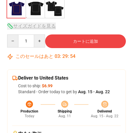
サイズガイドを見る
Quantity
カートに追加
このセールはあと
03
:
29
:
53
Deliver to United States
Cost to ship:
$6.99
Standard - Order today to get by
Aug. 15 - Aug. 22
Production
Shipping
Delivered
Today
Aug. 11
Aug. 15 - Aug. 22