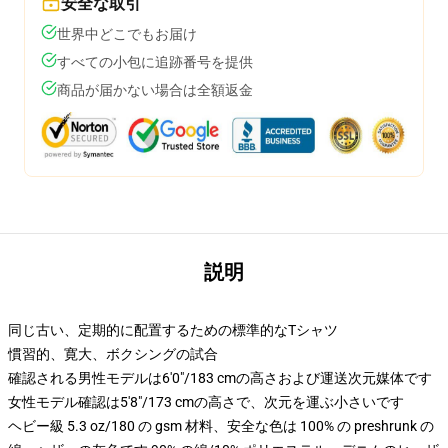
安全な取引
世界中どこでもお届け
すべての小包に追跡番号を提供
商品が届かない場合は全額返金
説明
同じ古い、定期的に配置するための標準的なTシャツ
慣習的、寛大、ボクシングの試合
確認される男性モデルは6'0"/183 cmの高さおよび運送次元媒体です
女性モデル確認は5'8"/173 cmの高さで、次元を運ぶ小さいです
ヘビー級 5.3 oz/180 の gsm 材料、安全な色は 100% の preshrunk の