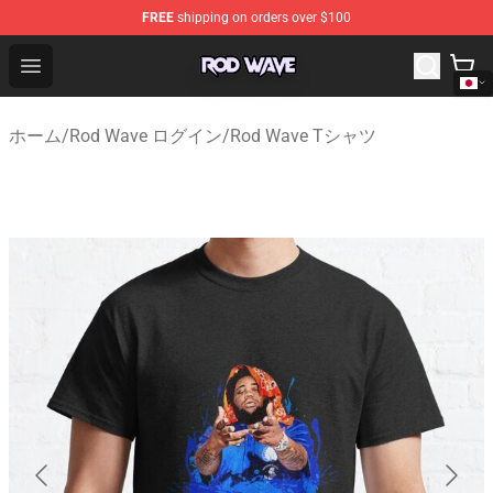
FREE
shipping on orders over $100
Rod Wave Shop - Official Rod Wave Merchandise Store
Open menu
ホーム
/
Rod Wave ログイン
/
Rod Wave Tシャツ