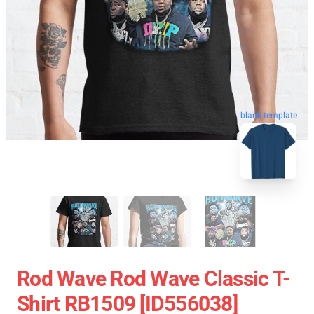
blank template
Rod Wave Rod Wave Classic T-
Shirt RB1509 [ID556038]