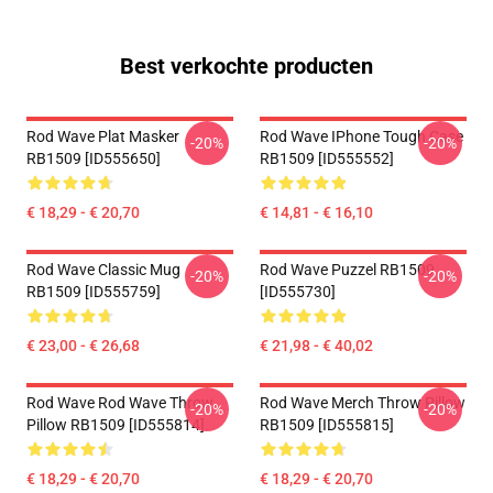
Best verkochte producten
Rod Wave Plat Masker
Rod Wave IPhone Tough Case
-20%
-20%
RB1509 [ID555650]
RB1509 [ID555552]
€ 18,29 - € 20,70
€ 14,81 - € 16,10
Rod Wave Classic Mug
Rod Wave Puzzel RB1509
-20%
-20%
RB1509 [ID555759]
[ID555730]
€ 23,00 - € 26,68
€ 21,98 - € 40,02
Rod Wave Rod Wave Throw
Rod Wave Merch Throw Pillow
-20%
-20%
Pillow RB1509 [ID555814]
RB1509 [ID555815]
€ 18,29 - € 20,70
€ 18,29 - € 20,70