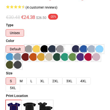
(4 customer reviews)
€30.48
€24.38
-20%
$26.50
Type
Unisex
Color
Default
Size
S
M
L
XL
2XL
3XL
4XL
5XL
Print Location