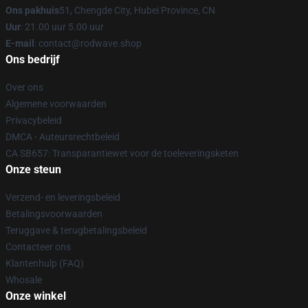
Ons pakhuis
51, Chengde City, Hubei Province, CN
Uur
: 21.00 uur 5.00 uur
E-mail
: contact@rodwave.shop
Ons bedrijf
Over ons
Algemene voorwaarden
Privacybeleid
DMCA - Auteursrechtbeleid
CA SB657: Transparantiewet voor de toeleveringsketen
Onze steun
Verzend- en leveringsbeleid
Betalingsvoorwaarden
Teruggave & terugbetalingsbeleid
Contacteer ons
Klantenhulp (FAQ)
Whosale
Onze winkel