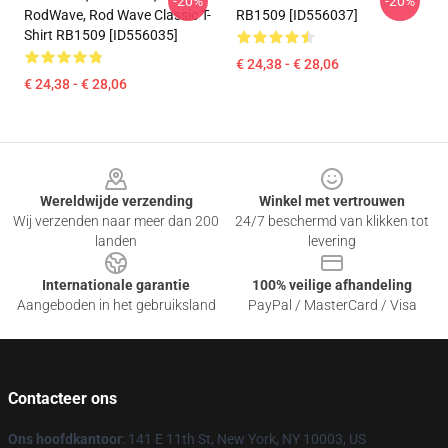
-20%
-20%
RodWave, Rod Wave Classic T-
RB1509 [ID556037]
Shirt RB1509 [ID556035]
€ 24,38 - € 28,06
€ 24,38 - € 28,06
Footer
Wereldwijde verzending
Winkel met vertrouwen
Wij verzenden naar meer dan 200
24/7 beschermd van klikken tot
landen
levering
Internationale garantie
100% veilige afhandeling
Aangeboden in het gebruiksland
PayPal / MasterCard / Visa
Contacteer ons
Ons hoofdkantoor
: 141 E 11th St, New York, NY 10003, US