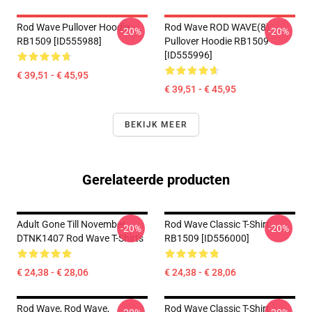
Rod Wave Pullover Hoodie
Rod Wave ROD WAVE(8)
-20%
-20%
RB1509 [ID555988]
Pullover Hoodie RB1509
[ID555996]
€ 39,51 - € 45,95
€ 39,51 - € 45,95
BEKIJK MEER
Gerelateerde producten
Adult Gone Till November
Rod Wave Classic T-Shirt
-20%
-20%
DTNK1407 Rod Wave T-Shirts
RB1509 [ID556000]
€ 24,38 - € 28,06
€ 24,38 - € 28,06
Rod Wave, Rod Wave,
Rod Wave Classic T-Shirt