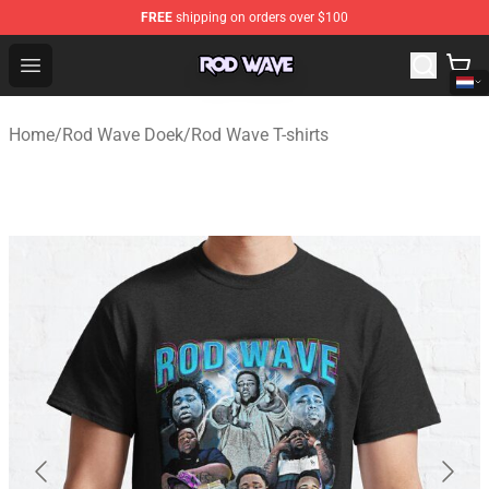
FREE
shipping on orders over $100
Rod Wave Shop - Official Rod Wave Merchandise Store
Open menu
Home
/
Rod Wave Doek
/
Rod Wave T-shirts