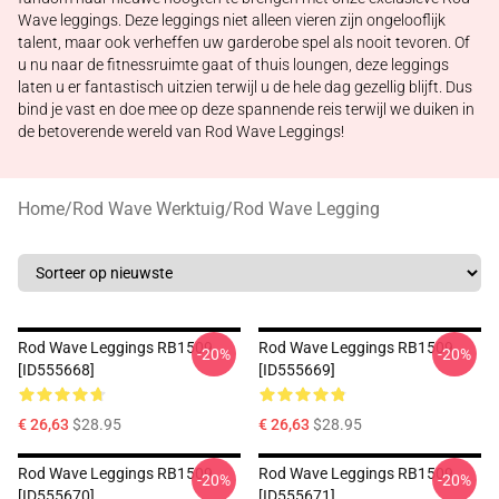
Wave leggings. Deze leggings niet alleen vieren zijn ongelooflijk
talent, maar ook verheffen uw garderobe spel als nooit tevoren. Of
u nu naar de fitnessruimte gaat of thuis loungen, deze leggings
laten u er fantastisch uitzien terwijl u de hele dag gezellig blijft. Dus
bind je vast en doe mee op deze spannende reis terwijl we duiken in
de betoverende wereld van Rod Wave Leggings!
Home
/
Rod Wave Werktuig
/
Rod Wave Legging
Rod Wave Leggings RB1509
Rod Wave Leggings RB1509
-20%
-20%
[ID555668]
[ID555669]
€ 26,63
$28.95
€ 26,63
$28.95
Rod Wave Leggings RB1509
Rod Wave Leggings RB1509
-20%
-20%
[ID555670]
[ID555671]