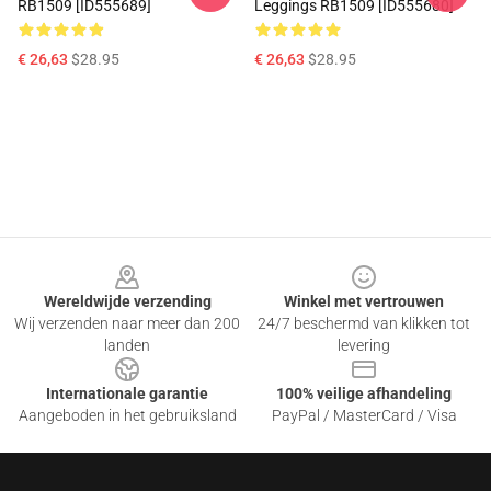
RB1509 [ID555689]
Leggings RB1509 [ID555680]
€ 26,63
$28.95
€ 26,63
$28.95
Footer
Wereldwijde verzending
Winkel met vertrouwen
Wij verzenden naar meer dan 200
24/7 beschermd van klikken tot
landen
levering
Internationale garantie
100% veilige afhandeling
Aangeboden in het gebruiksland
PayPal / MasterCard / Visa