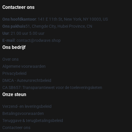
Contacteer ons
Ons hoofdkantoor
: 141 E 11th St, New York, NY 10003, US
Ons pakhuis
51, Chengde City, Hubei Province, CN
Uur
: 21.00 uur 5.00 uur
E-mail
: contact@rodwave.shop
Ons bedrijf
Over ons
Algemene voorwaarden
Privacybeleid
DMCA - Auteursrechtbeleid
CA SB657: Transparantiewet voor de toeleveringsketen
Onze steun
Verzend- en leveringsbeleid
Betalingsvoorwaarden
Teruggave & terugbetalingsbeleid
Contacteer ons