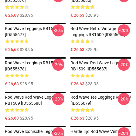
[ID555676]
[ID555685]
€ 26,63
$28.95
€ 26,63
$28.95
Rod Wave Leggings RB1509
Rod Wave Retro Vintage
-20%
-20%
[ID555677]
Leggings RB1509 [ID555686]
€ 26,63
$28.95
€ 26,63
$28.95
Rod Wave Leggings RB1509
Rod Wave Rod Wave Leggings
-20%
-20%
[ID555678]
RB1509 [ID555687]
€ 26,63
$28.95
€ 26,63
$28.95
Rod Wave Rod Wave Leggings
Rod Wave Tee Leggings RB1509
-20%
-20%
RB1509 [ID555688]
[ID555679]
€ 26,63
$28.95
€ 26,63
$28.95
Rod Wave Iconische Leggings
Harde Tijd Rod Wave Vintage
-20%
-20%