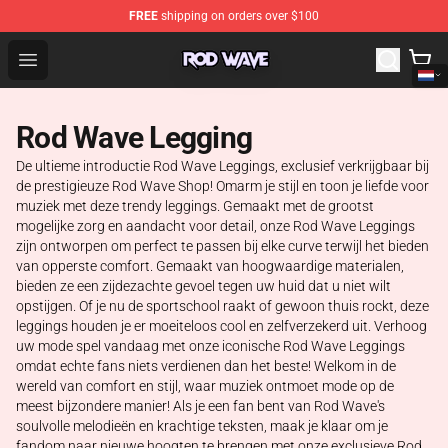
FREE
shipping on orders over $100
Rod Wave Shop - Official Rod Wave Merchandise Store
Open menu
Rod Wave Legging
De ultieme introductie Rod Wave Leggings, exclusief verkrijgbaar bij
de prestigieuze Rod Wave Shop! Omarm je stijl en toon je liefde voor
muziek met deze trendy leggings. Gemaakt met de grootst
mogelijke zorg en aandacht voor detail, onze Rod Wave Leggings
zijn ontworpen om perfect te passen bij elke curve terwijl het bieden
van opperste comfort. Gemaakt van hoogwaardige materialen,
bieden ze een zijdezachte gevoel tegen uw huid dat u niet wilt
opstijgen. Of je nu de sportschool raakt of gewoon thuis rockt, deze
leggings houden je er moeiteloos cool en zelfverzekerd uit. Verhoog
uw mode spel vandaag met onze iconische Rod Wave Leggings
omdat echte fans niets verdienen dan het beste! Welkom in de
wereld van comfort en stijl, waar muziek ontmoet mode op de
meest bijzondere manier! Als je een fan bent van Rod Wave's
soulvolle melodieën en krachtige teksten, maak je klaar om je
fandom naar nieuwe hoogten te brengen met onze exclusieve Rod