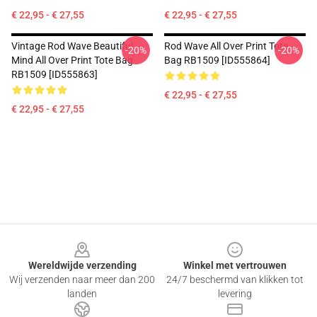
€ 22,95 - € 27,55
€ 22,95 - € 27,55
Vintage Rod Wave Beautiful
Rod Wave All Over Print Tote
-20%
-20%
Mind All Over Print Tote Bag
Bag RB1509 [ID555864]
RB1509 [ID555863]
€ 22,95 - € 27,55
€ 22,95 - € 27,55
Footer
Wereldwijde verzending
Winkel met vertrouwen
Wij verzenden naar meer dan 200
24/7 beschermd van klikken tot
landen
levering