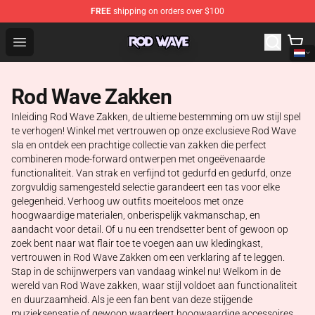
FREE
shipping on orders over $100
Rod Wave Shop - Official Rod Wave Merchandise Store
Open menu
Rod Wave Zakken
Inleiding Rod Wave Zakken, de ultieme bestemming om uw stijl spel
te verhogen! Winkel met vertrouwen op onze exclusieve Rod Wave
sla en ontdek een prachtige collectie van zakken die perfect
combineren mode-forward ontwerpen met ongeëvenaarde
functionaliteit. Van strak en verfijnd tot gedurfd en gedurfd, onze
zorgvuldig samengesteld selectie garandeert een tas voor elke
gelegenheid. Verhoog uw outfits moeiteloos met onze
hoogwaardige materialen, onberispelijk vakmanschap, en
aandacht voor detail. Of u nu een trendsetter bent of gewoon op
zoek bent naar wat flair toe te voegen aan uw kledingkast,
vertrouwen in Rod Wave Zakken om een verklaring af te leggen.
Stap in de schijnwerpers van vandaag winkel nu! Welkom in de
wereld van Rod Wave zakken, waar stijl voldoet aan functionaliteit
en duurzaamheid. Als je een fan bent van deze stijgende
muzieksensatie of gewoon waardeert hoogwaardige accessoires,