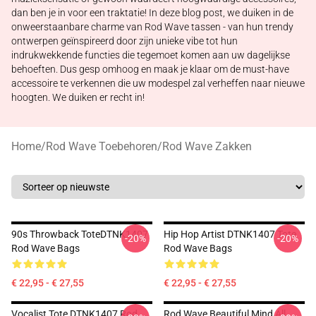
dan ben je in voor een traktatie! In deze blog post, we duiken in de
onweerstaanbare charme van Rod Wave tassen - van hun trendy
ontwerpen geïnspireerd door zijn unieke vibe tot hun
indrukwekkende functies die tegemoet komen aan uw dagelijkse
behoeften. Dus gesp omhoog en maak je klaar om de must-have
accessoire te verkennen die uw modespel zal verheffen naar nieuwe
hoogten. We duiken er recht in!
Home
/
Rod Wave Toebehoren
/
Rod Wave Zakken
90s Throwback ToteDTNK1407
Hip Hop Artist DTNK1407 Tote
-20%
-20%
Rod Wave Bags
Rod Wave Bags
€ 22,95 - € 27,55
€ 22,95 - € 27,55
Vocalist Tote DTNK1407 Rod
Rod Wave Beautiful Mind All