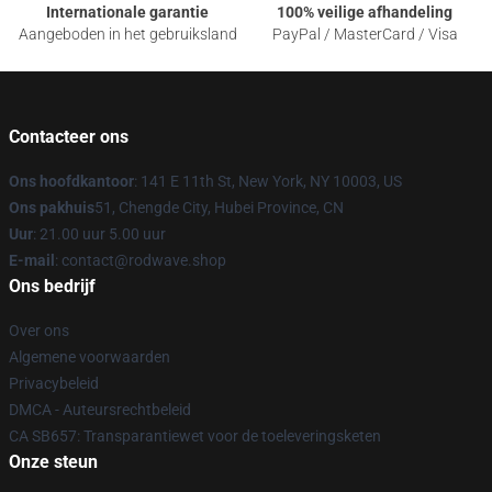
Internationale garantie
100% veilige afhandeling
Aangeboden in het gebruiksland
PayPal / MasterCard / Visa
Contacteer ons
Ons hoofdkantoor
: 141 E 11th St, New York, NY 10003, US
Ons pakhuis
51, Chengde City, Hubei Province, CN
Uur
: 21.00 uur 5.00 uur
E-mail
: contact@rodwave.shop
Ons bedrijf
Over ons
Algemene voorwaarden
Privacybeleid
DMCA - Auteursrechtbeleid
CA SB657: Transparantiewet voor de toeleveringsketen
Onze steun