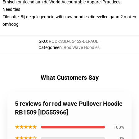
Ethisch ontleend aan de World Accountable Apparel Practices
Needities
Filosofie: Bij de gelegenheid wilt u uw hoodies didevelled gaan 2 maten
omhoog
SKU
:
RODKSJD-85452-DEFAULT
Categorieën
:
Rod Wave Hoodies
,
What Customers Say
5 reviews for rod wave Pullover Hoodie
RB1509 [ID555966]
★★★★★
100%
★★★★☆
0%