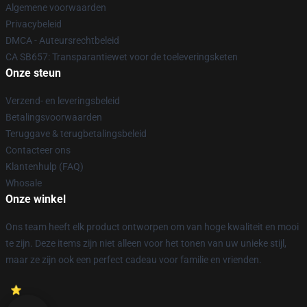
Algemene voorwaarden
Privacybeleid
DMCA - Auteursrechtbeleid
CA SB657: Transparantiewet voor de toeleveringsketen
Onze steun
Verzend- en leveringsbeleid
Betalingsvoorwaarden
Teruggave & terugbetalingsbeleid
Contacteer ons
Klantenhulp (FAQ)
Whosale
Onze winkel
Ons team heeft elk product ontworpen om van hoge kwaliteit en mooi
te zijn. Deze items zijn niet alleen voor het tonen van uw unieke stijl,
maar ze zijn ook een perfect cadeau voor familie en vrienden.