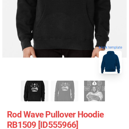
blank template
Rod Wave Pullover Hoodie
RB1509 [ID555966]