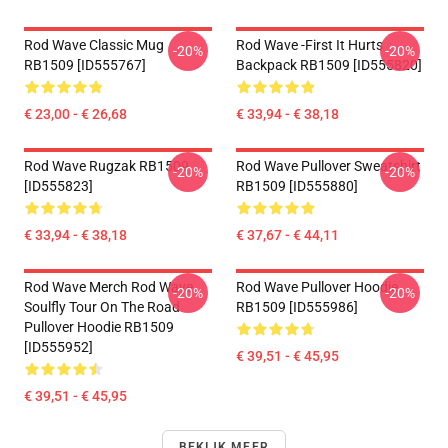
Rod Wave Classic Mug
Rod Wave -First It Hurts
-20%
-20%
RB1509 [ID555767]
Backpack RB1509 [ID555820]
€ 23,00 - € 26,68
€ 33,94 - € 38,18
Rod Wave Rugzak RB1509
Rod Wave Pullover Sweatshirt
-20%
-20%
[ID555823]
RB1509 [ID555880]
€ 33,94 - € 38,18
€ 37,67 - € 44,11
Rod Wave Merch Rod Wave
Rod Wave Pullover Hoodie
-20%
-20%
Soulfly Tour On The Road
RB1509 [ID555986]
Pullover Hoodie RB1509
[ID555952]
€ 39,51 - € 45,95
€ 39,51 - € 45,95
BEKIJK MEER