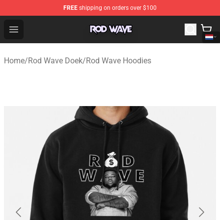
FREE
shipping on orders over $100
Rod Wave Shop - Official Rod Wave Merchandise Store
Open menu
Home
/
Rod Wave Doek
/
Rod Wave Hoodies