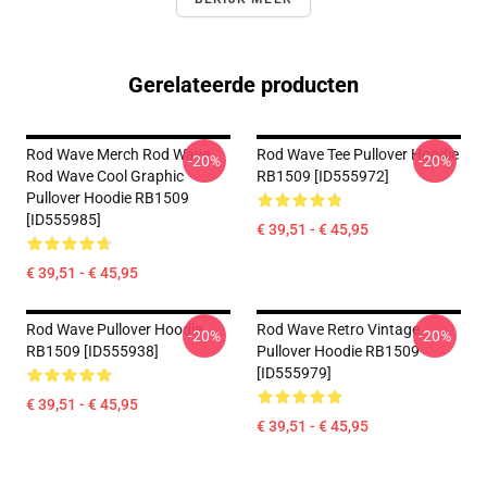
Gerelateerde producten
Rod Wave Merch Rod Wave
Rod Wave Tee Pullover Hoodie
-20%
-20%
Rod Wave Cool Graphic
RB1509 [ID555972]
Pullover Hoodie RB1509
[ID555985]
€ 39,51 - € 45,95
€ 39,51 - € 45,95
Rod Wave Pullover Hoodie
Rod Wave Retro Vintage
-20%
-20%
RB1509 [ID555938]
Pullover Hoodie RB1509
[ID555979]
€ 39,51 - € 45,95
€ 39,51 - € 45,95