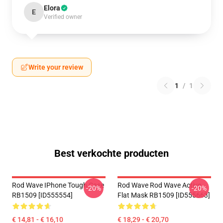
Elora
E
Verified owner
Write your review
1
/
1
Best verkochte producten
Rod Wave IPhone Tough Case
Rod Wave Rod Wave Active
-20%
-20%
RB1509 [ID555554]
Flat Mask RB1509 [ID555663]
€ 14,81 - € 16,10
€ 18,29 - € 20,70