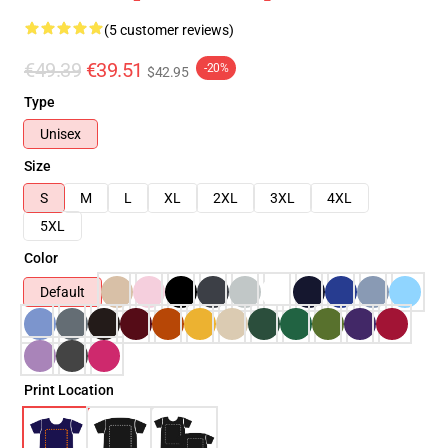
(5 customer reviews)
€49.39
€39.51
-20%
$42.95
Type
Unisex
Size
S
M
L
XL
2XL
3XL
4XL
5XL
Color
Default
Print Location