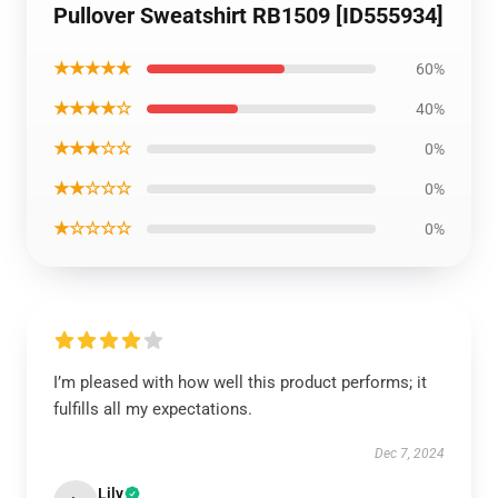
Pullover Sweatshirt RB1509 [ID555934]
★★★★★
60%
★★★★☆
40%
★★★☆☆
0%
★★☆☆☆
0%
★☆☆☆☆
0%
I’m pleased with how well this product performs; it
fulfills all my expectations.
Dec 7, 2024
Lily