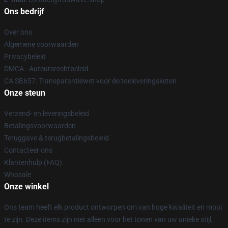
Ons bedrijf
Over ons
Algemene voorwaarden
Privacybeleid
DMCA - Auteursrechtbeleid
CA SB657: Transparantiewet voor de toeleveringsketen
Onze steun
Verzend- en leveringsbeleid
Betalingsvoorwaarden
Teruggave & terugbetalingsbeleid
Contacteer ons
Klantenhulp (FAQ)
Whosale
Onze winkel
Ons team heeft elk product ontworpen om van hoge kwaliteit en mooi
te zijn. Deze items zijn niet alleen voor het tonen van uw unieke stijl,