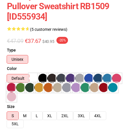
Pullover Sweatshirt RB1509
[ID555934]
(5 customer reviews)
€47.09
€37.67
-20%
$40.95
Type
Unisex
Color
Default
Size
S
M
L
XL
2XL
3XL
4XL
5XL