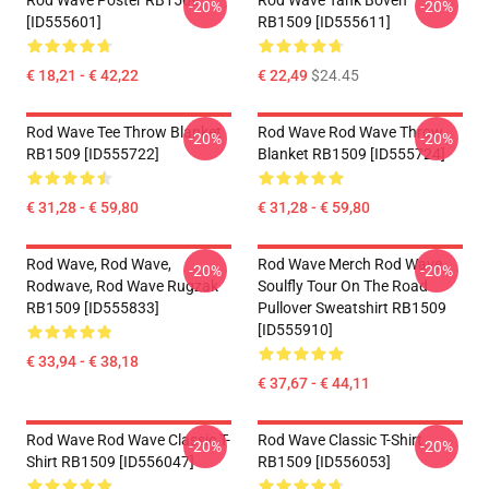
Rod Wave Poster RB1509
Rod Wave Tank Boven
-20%
-20%
[ID555601]
RB1509 [ID555611]
€ 18,21 - € 42,22
€ 22,49
$24.45
Rod Wave Tee Throw Blanket
Rod Wave Rod Wave Throw
-20%
-20%
RB1509 [ID555722]
Blanket RB1509 [ID555724]
€ 31,28 - € 59,80
€ 31,28 - € 59,80
Rod Wave, Rod Wave,
Rod Wave Merch Rod Wave
-20%
-20%
Rodwave, Rod Wave Rugzak
Soulfly Tour On The Road
RB1509 [ID555833]
Pullover Sweatshirt RB1509
[ID555910]
€ 33,94 - € 38,18
€ 37,67 - € 44,11
Rod Wave Rod Wave Classic T-
Rod Wave Classic T-Shirt
-20%
-20%
Shirt RB1509 [ID556047]
RB1509 [ID556053]