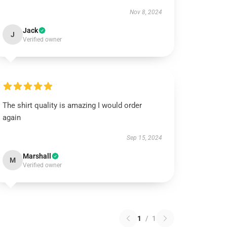
Nov 8, 2024
Jack
J
Verified owner
The shirt quality is amazing I would order
again
Sep 15, 2024
Marshall
M
Verified owner
1
/
1