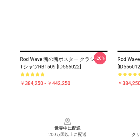
-20%
Rod Wave 魂の魂ポスター クラシック
Rod Wa
TシャツRB1509 [ID556022]
[ID556012
￥384,250 - ￥442,250
￥384,250
Footer
世界中に配送
200カ国以上に配送
クリ