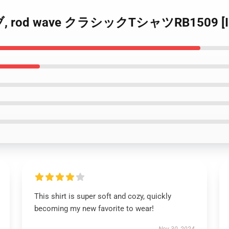
ブ, rod wave クラシックTシャツRB1509 [I
This shirt is super soft and cozy, quickly
becoming my new favorite to wear!