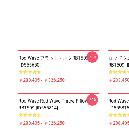
-20%
Rod Wave フラットマスクRB1509
ロッドウェ
[ID555650]
RB1509 [
￥288,405 - ￥326,250
￥233,450
-20%
Rod Wave Rod Wave Throw Pillow
Rod Wave
RB1509 [ID555814]
[ID555815
￥288,405 - ￥326,250
￥288,405