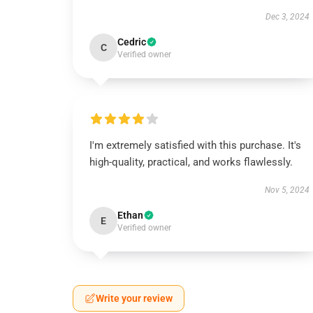
Dec 3, 2024
Cedric
C
Verified owner
I'm extremely satisfied with this purchase. It's
high-quality, practical, and works flawlessly.
Nov 5, 2024
Ethan
E
Verified owner
Write your review