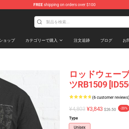
FREE
shipping on orders over $100
ショップ
カテゴリーで購入
注文追跡
ブログ
お
ロッドウェーブ, 
ツRB1509 [ID55
(6 customer reviews
¥4,803
¥3,843
-20%
$26.50
Type
Unisex