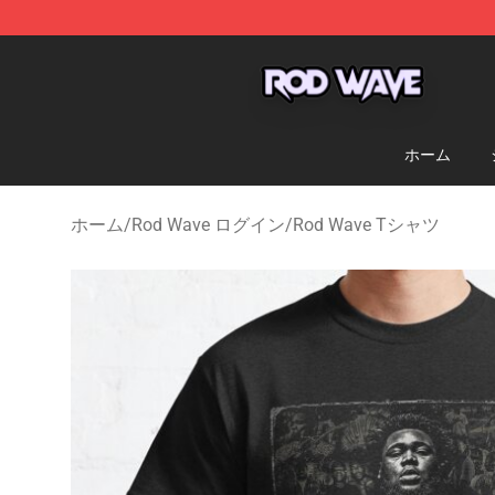
Rod Wave Shop - Official Rod Wave Merchandise Store
ホーム
ホーム
/
Rod Wave ログイン
/
Rod Wave Tシャツ