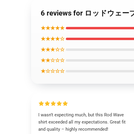
6 reviews for ロッドウェー
★★★★★
★★★★☆
★★★☆☆
★★☆☆☆
★☆☆☆☆
I wasn’t expecting much, but this Rod Wave
shirt exceeded all my expectations. Great fit
and quality – highly recommended!