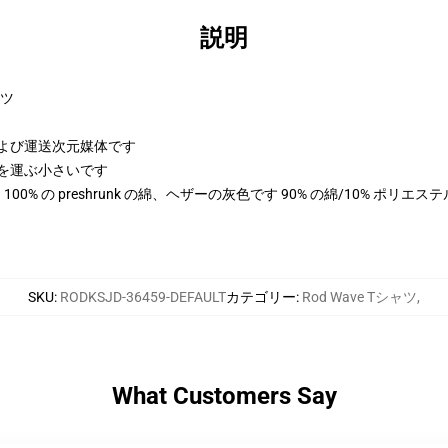
説明
ャツ
さおよび運送次元媒体です
次元を運ぶ小さいです
色は 100% の preshrunk の綿、ヘザーの灰色です 90% の綿/10% ポリ
SKU
:
RODKSJD-36459-DEFAULT
カテゴリー
:
Rod Wave Tシャツ
,
What Customers Say