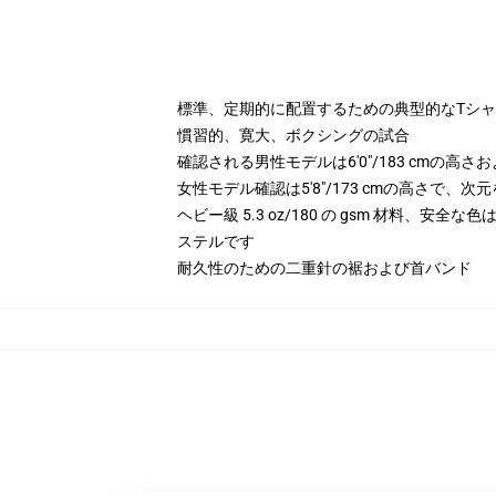
標準、定期的に配置するための典型的なTシ
慣習的、寛大、ボクシングの試合
確認される男性モデルは6'0"/183 cmの高
女性モデル確認は5'8"/173 cmの高さで、
ヘビー級 5.3 oz/180 の gsm 材料、安全な
ステルです
耐久性のための二重針の裾および首バンド