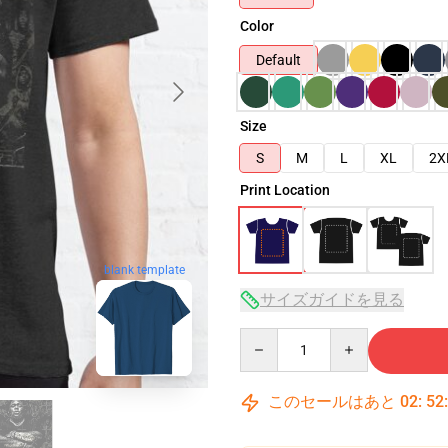
Color
Default
Size
S
M
L
XL
2X
Print Location
blank template
サイズガイドを見る
Quantity
このセールはあと
02
:
52