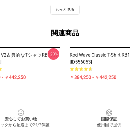
もっと見る
関連商品
-20%
ve V2古典的なTシャツRB1509
Rod Wave Classic T-Shirt RB
]
[ID556053]
 - ￥442,250
￥384,250 - ￥442,250
安心してお買い物
国際保証
ックから配送まで24/7保護
使用国で提供