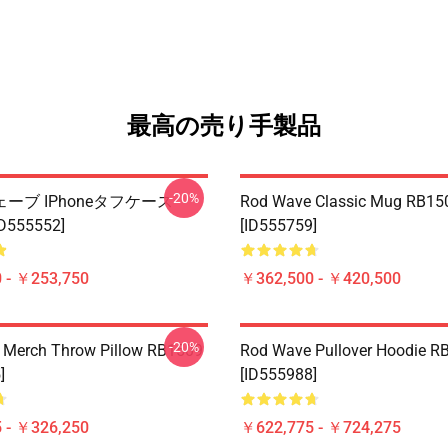
最高の売り手製品
-20%
ーブ IPhoneタフケース
Rod Wave Classic Mug RB15
ID555552]
[ID555759]
 - ￥253,750
￥362,500 - ￥420,500
-20%
 Merch Throw Pillow RB1509
Rod Wave Pullover Hoodie R
]
[ID555988]
 - ￥326,250
￥622,775 - ￥724,275