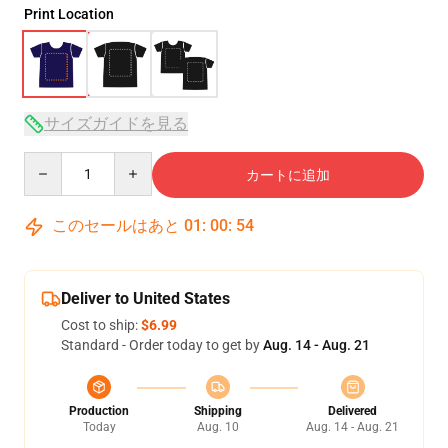
Print Location
サイズガイドを見る
Quantity
カートに追加
このセールはあと
01
:
00
:
53
Deliver to United States
Cost to ship:
$6.99
Standard - Order today to get by
Aug. 14 - Aug. 21
Production
Shipping
Delivered
Today
Aug. 10
Aug. 14 - Aug. 21