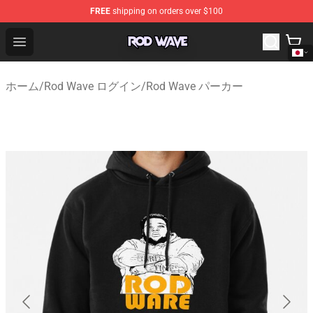
FREE
shipping on orders over $100
Rod Wave Shop - Official Rod Wave Merchandise Store
Open menu
ホーム
/
Rod Wave ログイン
/
Rod Wave パーカー