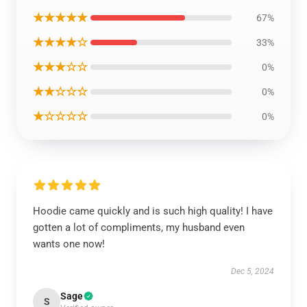
★★★★★
67%
★★★★☆
33%
★★★☆☆
0%
★★☆☆☆
0%
★☆☆☆☆
0%
Hoodie came quickly and is such high quality! I have
gotten a lot of compliments, my husband even
wants one now!
Dec 5, 2024
Sage
S