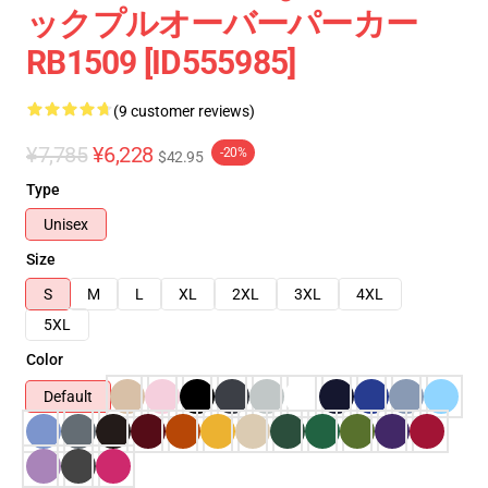
ックプルオーバーパーカー
RB1509 [ID555985]
(9 customer reviews)
¥7,785
¥6,228
-20%
$42.95
Type
Unisex
Size
S
M
L
XL
2XL
3XL
4XL
5XL
Color
Default