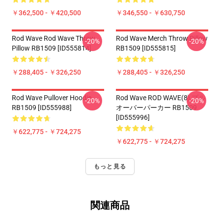
￥362,500 - ￥420,500
￥346,550 - ￥630,750
Rod Wave Rod Wave Throw
Rod Wave Merch Throw Pillow
-20%
-20%
Pillow RB1509 [ID555814]
RB1509 [ID555815]
￥288,405 - ￥326,250
￥288,405 - ￥326,250
Rod Wave Pullover Hoodie
Rod Wave ROD WAVE(8) プル
-20%
-20%
RB1509 [ID555988]
オーバーパーカー RB1509
[ID555996]
￥622,775 - ￥724,275
￥622,775 - ￥724,275
もっと見る
関連商品