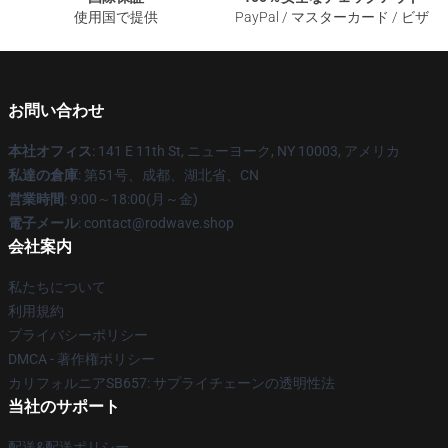
使用国で提供
PayPal / マスターカード / ビザ
お問い合わせ
本社オフィス
: 141 E 11th St, ニューヨーク, NY 10003, アメリカ
私達の倉庫
: 第51号、成都、湖北省、CN
営業時間
: 9:00～18:00(月～金)
電子メール
: contact@rodwave.shop
会社案内
私たちについて
利用規約
プライバシーポリシー
DMCA - 著作権ポリシー
カリフォルニアSB657: サプライチェーンの透明性法
当社のサポート
配送&配送ポリシー