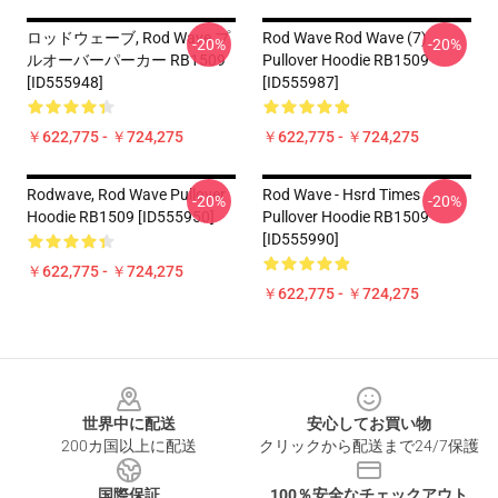
ロッドウェーブ, Rod Wave プ
Rod Wave Rod Wave (7)
-20%
-20%
ルオーバーパーカー RB1509
Pullover Hoodie RB1509
[ID555948]
[ID555987]
￥622,775 - ￥724,275
￥622,775 - ￥724,275
Rodwave, Rod Wave Pullover
Rod Wave - Hsrd Times
-20%
-20%
Hoodie RB1509 [ID555950]
Pullover Hoodie RB1509
[ID555990]
￥622,775 - ￥724,275
￥622,775 - ￥724,275
Footer
世界中に配送
安心してお買い物
200カ国以上に配送
クリックから配送まで24/7保護
国際保証
100％安全なチェックアウト