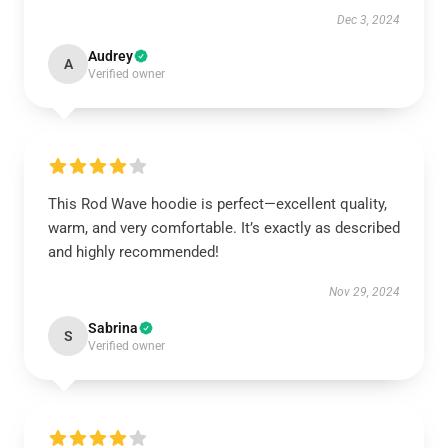
Dec 3, 2024
Audrey
A
Verified owner
This Rod Wave hoodie is perfect—excellent quality,
warm, and very comfortable. It’s exactly as described
and highly recommended!
Nov 29, 2024
Sabrina
S
Verified owner