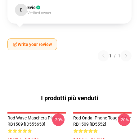
Evie
E
Verified owner
Write your review
1
/
1
I prodotti più venduti
Rod Wave Maschera Piana
Rod Onda IPhone Tough Case
-20%
-20%
RB1509 [ID555650]
RB1509 [ID5552]