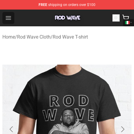
FREE
shipping on orders over $100
Rod Wave Shop - Official Rod Wave Merchandise Store
Open menu
Home
/
Rod Wave Cloth
/
Rod Wave T-shirt