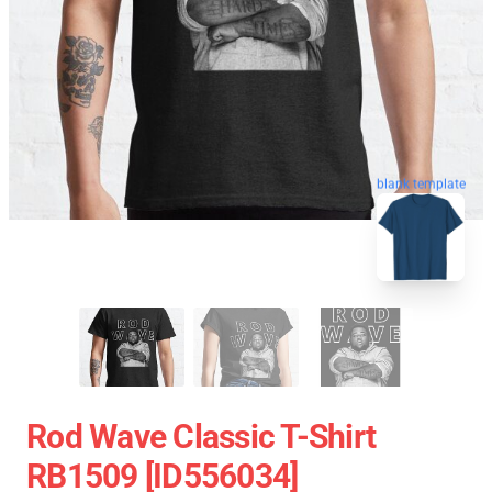
blank template
Rod Wave Classic T-Shirt
RB1509 [ID556034]