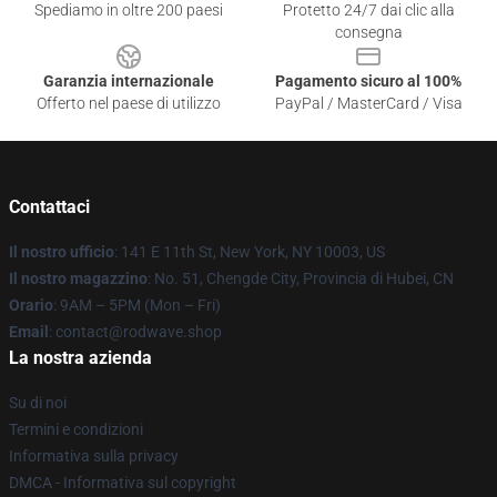
Spediamo in oltre 200 paesi
Protetto 24/7 dai clic alla
consegna
Garanzia internazionale
Pagamento sicuro al 100%
Offerto nel paese di utilizzo
PayPal / MasterCard / Visa
Contattaci
Il nostro ufficio
: 141 E 11th St, New York, NY 10003, US
Il nostro magazzino
: No. 51, Chengde City, Provincia di Hubei, CN
Orario
: 9AM – 5PM (Mon – Fri)
Email
: contact@rodwave.shop
La nostra azienda
Su di noi
Termini e condizioni
Informativa sulla privacy
DMCA - Informativa sul copyright