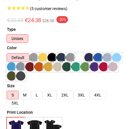
(5 customer reviews)
€30.48
€24.38
-20%
$26.50
Type
Unisex
Color
Default
Size
S
M
L
XL
2XL
3XL
4XL
5XL
Print Location