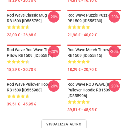
18,29 € - 20,70 €
14,81 € - 16,10 €
Rod Wave Classic Mug
Rod Wave Puzzle Puzzle
-20%
-20%
RB1509 [ID555759]
RB1509 [ID555730]
23,00 € - 26,68 €
21,98 € - 40,02 €
Rod Wave Rod Wave Throw
Rod Wave Merch Throw Pillow
-20%
-20%
Pillow RB1509 [ID555814]
RB1509 [ID555815]
18,29 € - 20,70 €
18,29 € - 20,70 €
Rod Wave Pullover Hoodie
Rod Wave ROD WAVE(8)
-20%
-20%
RB1509 [ID555988]
Pullover Hoodie RB1509
[ID555996]
39,51 € - 45,95 €
39,51 € - 45,95 €
VISUALIZZA ALTRO