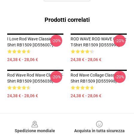
Prodotti correlati
I Love Rod Wave Classic T-
ROD WAVE ROD WAVE Classic
-20%
-20%
Shirt RB1509 [ID556007]
T-Shirt RB1509 [ID555999]
24,38 € - 28,06 €
24,38 € - 28,06 €
Rod Wave Rod Wave Classic T-
Rod Wave Collage Classic T-
-20%
-20%
Shirt RB1509 [ID556038]
Shirt RB1509 [ID555998]
24,38 € - 28,06 €
24,38 € - 28,06 €
Footer
Spedizione mondiale
Acquista in tutta sicurezza