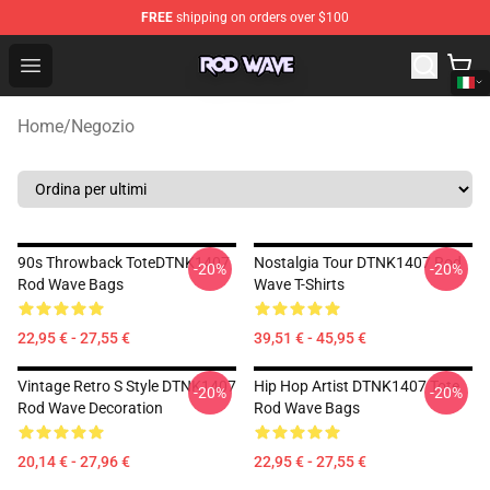
FREE
shipping on orders over $100
Rod Wave Shop - Official Rod Wave Merchandise Store
Open menu
Home
/
Negozio
90s Throwback ToteDTNK1407
Nostalgia Tour DTNK1407 Rod
-20%
-20%
Rod Wave Bags
Wave T-Shirts
22,95 € - 27,55 €
39,51 € - 45,95 €
Vintage Retro S Style DTNK1407
Hip Hop Artist DTNK1407 Tote
-20%
-20%
Rod Wave Decoration
Rod Wave Bags
20,14 € - 27,96 €
22,95 € - 27,55 €