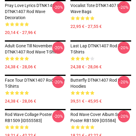
Pray Love Lyrics DTNK1407
Vocalist Tote DTNK1407 Rod
-20%
-20%
DTNK1407 Rod Wave
Wave Bags
Decoration
22,95 € - 27,55 €
20,14 € - 27,96 €
Adult Gone Till November
Last Lap DTNK1407 Rod Wave
-20%
-20%
DTNK1407 Rod Wave T-Shirts
T-Shirts
24,38 € - 28,06 €
24,38 € - 28,06 €
Face Tour DTNK1407 Rod Wave
Butterfly DTNK1407 Rod Wave
-20%
-20%
T-Shirts
Hoodies
24,38 € - 28,06 €
39,51 € - 45,95 €
Rod Wave Collage Poster
Rod Wave Cover Album Soulfly
-20%
-20%
RB1509 [ID555583]
Poster RB1509 [ID5584]
18,21 € - 42,22 €
18,21 € - 42,22 €