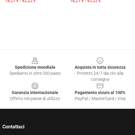
18,21 € - 42,22 €
18,21 € - 42,22 €
Footer
Spedizione mondiale
Acquista in tutta sicurezza
Spediamo in oltre 200 paesi
Protetto 24/7 dai clic alla
consegna
Garanzia internazionale
Pagamento sicuro al 100%
Offerto nel paese di utilizzo
PayPal / MasterCard / Visa
Contattaci