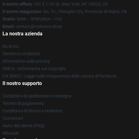
Il nostro ufficio
: 141 E 11th St, New York, NY 10003, US
Il nostro magazzino
: No. 51, Chengde City, Provincia di Hubei, CN
Orario
: 9AM – 5PM (Mon – Fri)
Email
: contact@rodwave.shop
La nostra azienda
Su di noi
Termini e condizioni
Informativa sulla privacy
DMCA - Informativa sul copyright
CA SB657: Legge sulla trasparenza della catena di fornitura
Il nostro supporto
Condizioni di spedizione e consegna
Termini di pagamento
Condizioni di ritorno e rimborso
Contattaci
Aiuto del cliente (FAQ)
Whosale