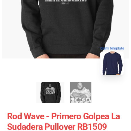
blank template
Rod Wave - Primero Golpea La
Sudadera Pullover RB1509