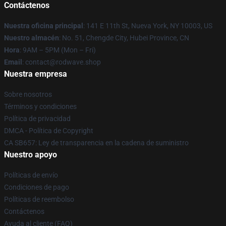
Contáctenos
Nuestra oficina principal
: 141 E 11th St, Nueva York, NY 10003, US
Nuestro almacén
: No. 51, Chengde City, Hubei Province, CN
Hora
: 9AM – 5PM (Mon – Fri)
Email
: contact@rodwave.shop
Nuestra empresa
Sobre nosotros
Términos y condiciones
Política de privacidad
DMCA - Política de Copyright
CA SB657: Ley de transparencia en la cadena de suministro
Nuestro apoyo
Políticas de envío
Condiciones de pago
Políticas de reembolso
Contáctenos
Ayuda al cliente (FAQ)