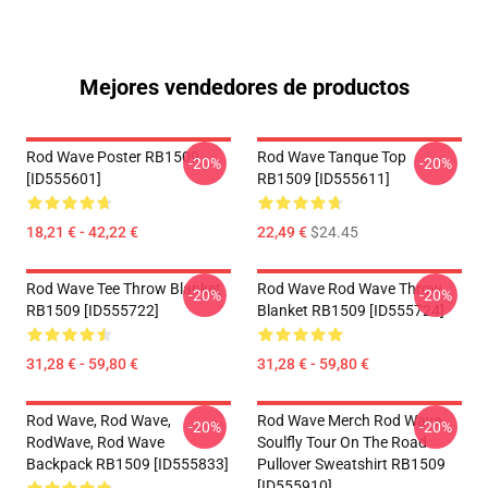
Mejores vendedores de productos
Rod Wave Poster RB1509
Rod Wave Tanque Top
-20%
-20%
[ID555601]
RB1509 [ID555611]
18,21 € - 42,22 €
22,49 €
$24.45
Rod Wave Tee Throw Blanket
Rod Wave Rod Wave Throw
-20%
-20%
RB1509 [ID555722]
Blanket RB1509 [ID555724]
31,28 € - 59,80 €
31,28 € - 59,80 €
Rod Wave, Rod Wave,
Rod Wave Merch Rod Wave
-20%
-20%
RodWave, Rod Wave
Soulfly Tour On The Road
Backpack RB1509 [ID555833]
Pullover Sweatshirt RB1509
[ID555910]