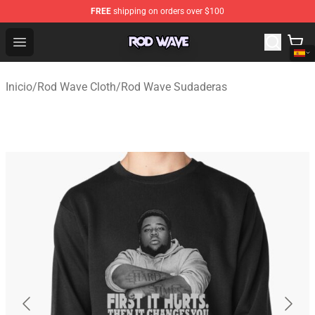
FREE
shipping on orders over $100
Rod Wave Shop - Official Rod Wave Merchandise Store
Open menu
Inicio
/
Rod Wave Cloth
/
Rod Wave Sudaderas