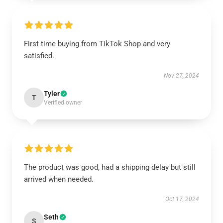
First time buying from TikTok Shop and very
satisfied.
Nov 27, 2024
Tyler
T
Verified owner
The product was good, had a shipping delay but still
arrived when needed.
Oct 17, 2024
Seth
S