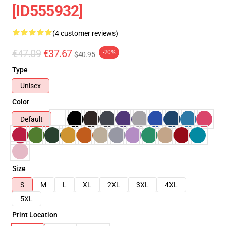
[ID555932]
(4 customer reviews)
€47.09
€37.67
-20%
$40.95
Type
Unisex
Color
Default
Size
S
M
L
XL
2XL
3XL
4XL
5XL
Print Location