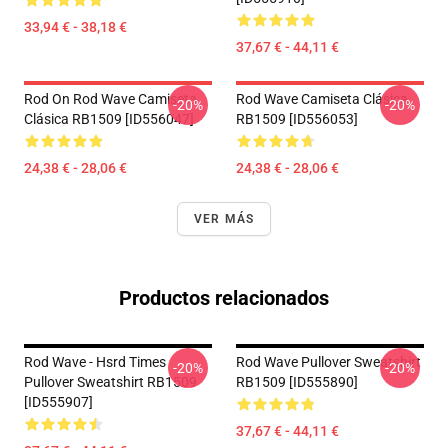
33,94 € - 38,18 €
37,67 € - 44,11 €
Rod On Rod Wave Camiseta
Rod Wave Camiseta Clásica
-20%
-20%
Clásica RB1509 [ID556047]
RB1509 [ID556053]
24,38 € - 28,06 €
24,38 € - 28,06 €
VER MÁS
Productos relacionados
Rod Wave - Hsrd Times
Rod Wave Pullover Sweatshirt
-20%
-20%
Pullover Sweatshirt RB1509
RB1509 [ID555890]
[ID555907]
37,67 € - 44,11 €