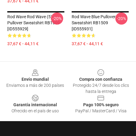
37,67 € - 44,11 €
Rod Wave Rod Wave (5)
Rod Wave Blue Pullover
-20%
-20%
Pullover Sweatshirt RB1509
Sweatshirt RB1509
[ID555929]
[ID555931]
37,67 € - 44,11 €
37,67 € - 44,11 €
Footer
Envío mundial
Compra con confianza
Enviamos a más de 200 países
Protegido 24/7 desde los clics
hasta la entrega
Garantía internacional
Pago 100% seguro
Ofrecido en el país de uso
PayPal / MasterCard / Visa