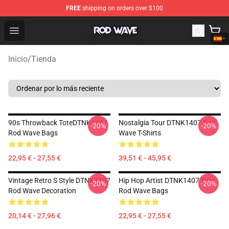
FREE
shipping on orders over $100
Rod Wave Shop - Official Rod Wave Merchandise Store
Open menu
Inicio
/
Tienda
90s Throwback ToteDTNK1407
Nostalgia Tour DTNK1407 Rod
-20%
-20%
Rod Wave Bags
Wave T-Shirts
22,95 € - 27,55 €
39,51 € - 45,95 €
Vintage Retro S Style DTNK1407
Hip Hop Artist DTNK1407 Tote
-20%
-20%
Rod Wave Decoration
Rod Wave Bags
20,14 € - 27,96 €
22,95 € - 27,55 €