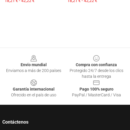
18,21 € - 42,22 €
18,21 € - 42,22 €
Footer
Envío mundial
Compra con confianza
Enviamos a más de 200 países
Protegido 24/7 desde los clics
hasta la entrega
Garantía internacional
Pago 100% seguro
Ofrecido en el país de uso
PayPal / MasterCard / Visa
Contáctenos