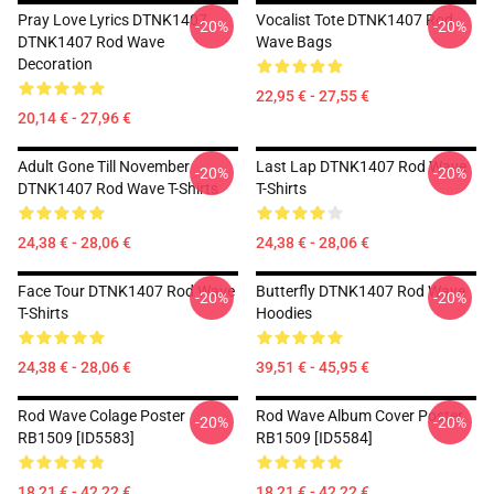
Pray Love Lyrics DTNK1407
Vocalist Tote DTNK1407 Rod
-20%
-20%
DTNK1407 Rod Wave
Wave Bags
Decoration
22,95 € - 27,55 €
20,14 € - 27,96 €
Adult Gone Till November
Last Lap DTNK1407 Rod Wave
-20%
-20%
DTNK1407 Rod Wave T-Shirts
T-Shirts
24,38 € - 28,06 €
24,38 € - 28,06 €
Face Tour DTNK1407 Rod Wave
Butterfly DTNK1407 Rod Wave
-20%
-20%
T-Shirts
Hoodies
24,38 € - 28,06 €
39,51 € - 45,95 €
Rod Wave Colage Poster
Rod Wave Album Cover Poster
-20%
-20%
RB1509 [ID5583]
RB1509 [ID5584]
18,21 € - 42,22 €
18,21 € - 42,22 €