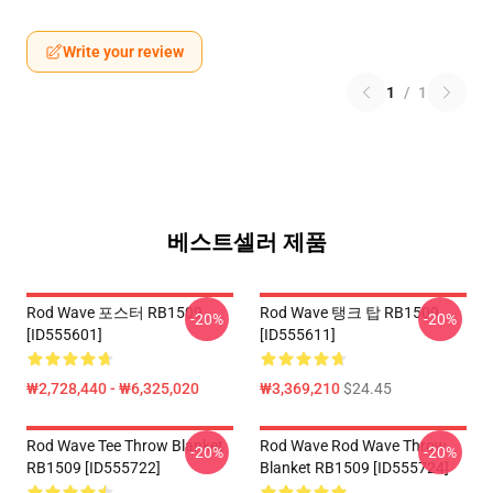
Write your review
1
/
1
베스트셀러 제품
Rod Wave 포스터 RB1509
Rod Wave 탱크 탑 RB1509
-20%
-20%
[ID555601]
[ID555611]
₩2,728,440 - ₩6,325,020
₩3,369,210
$24.45
Rod Wave Tee Throw Blanket
Rod Wave Rod Wave Throw
-20%
-20%
RB1509 [ID555722]
Blanket RB1509 [ID555724]