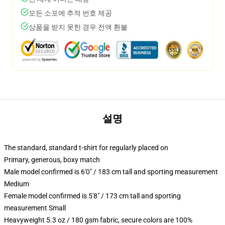
모든 소포에 추적 번호 제공
상품을 받지 못한 경우 전액 환불
설명
The standard, standard t-shirt for regularly placed on
Primary, generous, boxy match
Male model confirmed is 6'0" / 183 cm tall and sporting measurement
Medium
Female model confirmed is 5'8" / 173 cm tall and sporting
measurement Small
Heavyweight 5.3 oz / 180 gsm fabric, secure colors are 100%