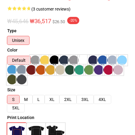
(3 customer reviews)
₩45,646
₩36,517
-20%
$26.50
Type
Unisex
Color
Default
Size
S
M
L
XL
2XL
3XL
4XL
5XL
Print Location