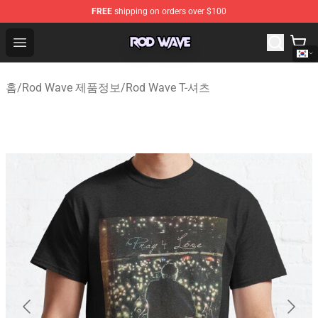
FREE
shipping on orders over $100
Rod Wave Shop - Official Rod Wave Merchandise Store
Open menu
홈
/
Rod Wave 제품정보
/
Rod Wave T-셔츠