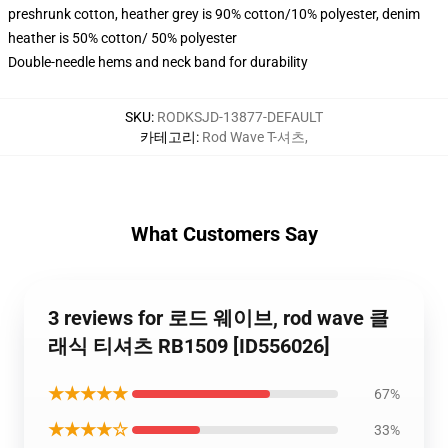
preshrunk cotton, heather grey is 90% cotton/10% polyester, denim
heather is 50% cotton/ 50% polyester
Double-needle hems and neck band for durability
SKU
:
RODKSJD-13877-DEFAULT
카테고리
:
Rod Wave T-셔츠
,
What Customers Say
3 reviews for 로드 웨이브, rod wave 클
래식 티셔츠 RB1509 [ID556026]
★★★★★
67%
★★★★☆
33%