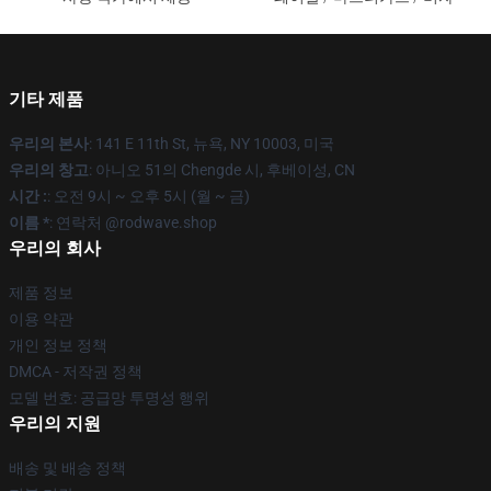
기타 제품
우리의 본사
: 141 E 11th St, 뉴욕, NY 10003, 미국
우리의 창고
: 아니오 51의 Chengde 시, 후베이성, CN
시간 :
: 오전 9시 ~ 오후 5시 (월 ~ 금)
이름 *
: 연락처 @rodwave.shop
우리의 회사
제품 정보
이용 약관
개인 정보 정책
DMCA - 저작권 정책
모델 번호: 공급망 투명성 행위
우리의 지원
배송 및 배송 정책