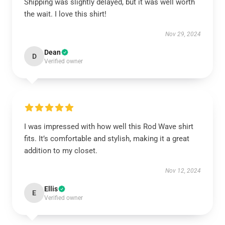
Shipping was slightly delayed, but it was well worth
the wait. I love this shirt!
Nov 29, 2024
Dean
D
Verified owner
I was impressed with how well this Rod Wave shirt
fits. It’s comfortable and stylish, making it a great
addition to my closet.
Nov 12, 2024
Ellis
E
Verified owner