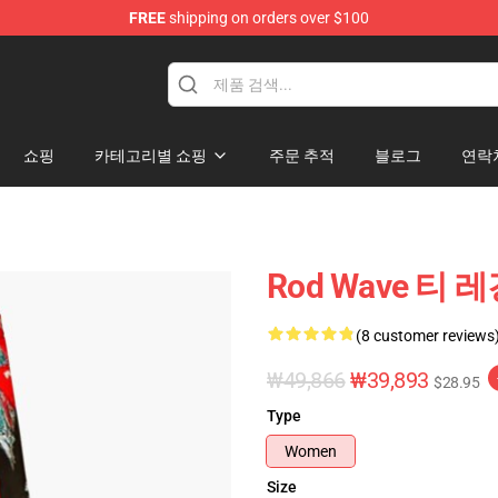
FREE
shipping on orders over $100
쇼핑
카테고리별 쇼핑
주문 추적
블로그
연락
Rod Wave 티 레깅
(8 customer reviews
₩49,866
₩39,893
$28.95
Type
Women
Size