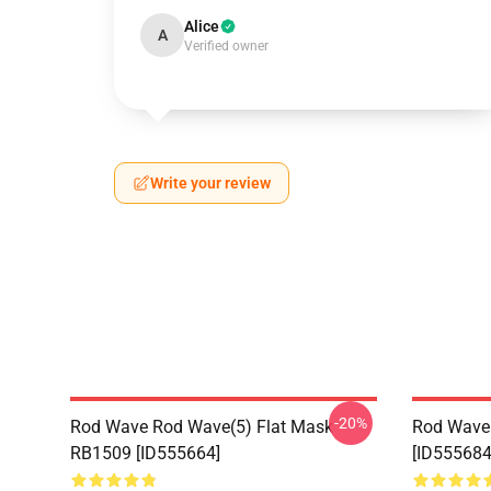
Alice
A
Verified owner
Write your review
-20%
Rod Wave Rod Wave(5) Flat Mask
Rod Wav
RB1509 [ID555664]
[ID555684