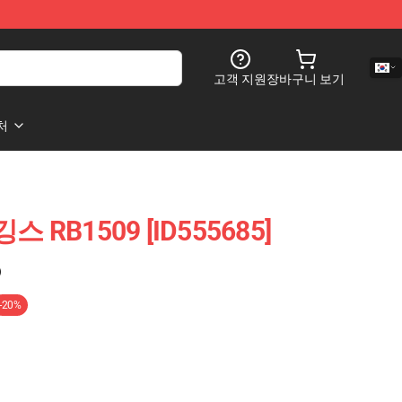
고객 지원
장바구니 보기
처
스 RB1509 [ID555685]
)
-20%