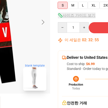
S
M
L
XL
2X
사이즈 가이드 보기
Quantity
이 세일은
02
:
32
:
54
Deliver to United States
Cost to ship:
$6.99
blank template
Standard - Order today to g
Production
Today
안전한 거래