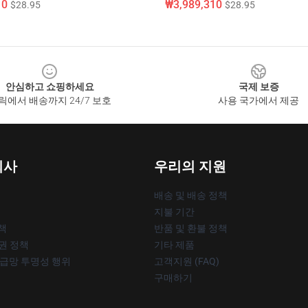
10
₩3,989,310
$28.95
$28.95
안심하고 쇼핑하세요
국제 보증
릭에서 배송까지 24/7 보호
사용 국가에서 제공
회사
우리의 지원
배송 및 배송 정책
지불 기간
책
반품 및 환불 정책
작권 정책
기타 제품
공급망 투명성 행위
고객지원 (FAQ)
구매하기