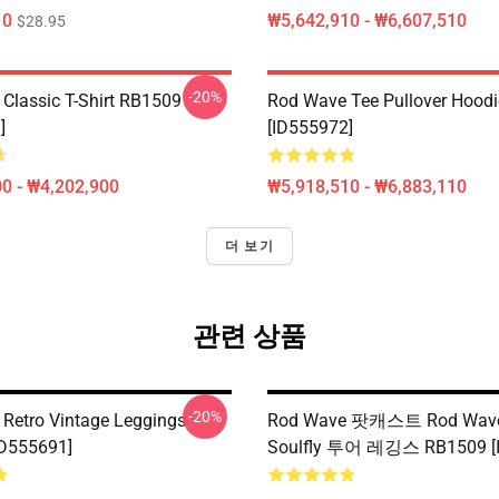
10
₩5,642,910 - ₩6,607,510
$28.95
-20%
Classic T-Shirt RB1509
Rod Wave Tee Pullover Hood
]
[ID555972]
0 - ₩4,202,900
₩5,918,510 - ₩6,883,110
더 보기
관련 상품
-20%
Retro Vintage Leggings
Rod Wave 팟캐스트 Rod Wa
ID555691]
Soulfly 투어 레깅스 RB1509 [