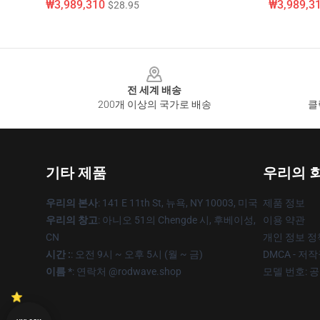
₩3,989,310
₩3,989,3
$28.95
Footer
전 세계 배송
200개 이상의 국가로 배송
클
기타 제품
우리의 
우리의 본사
: 141 E 11th St, 뉴욕, NY 10003, 미국
제품 정보
우리의 창고
: 아니오 51의 Chengde 시, 후베이성,
이용 약관
CN
개인 정보 정
시간 :
: 오전 9시 ~ 오후 5시 (월 ~ 금)
DMCA - 저
이름 *
: 연락처 @rodwave.shop
모델 번호: 