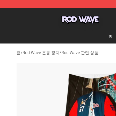
Rod Wave Shop - Official Rod Wave Merchandise Store
홈
홈
/
Rod Wave 운동 장치
/
Rod Wave 관련 상품