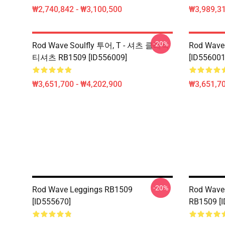
₩2,740,842 - ₩3,100,500
₩3,989,3
-20%
Rod Wave Soulfly 투어, T - 셔츠 클래식
Rod Wave 
티셔츠 RB1509 [ID556009]
[ID556001
₩3,651,700 - ₩4,202,900
₩3,651,70
-20%
Rod Wave Leggings RB1509
Rod Wave 
[ID555670]
RB1509 [