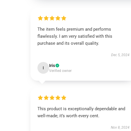
The item feels premium and performs
flawlessly. I am very satisfied with this
purchase and its overall quality.
Dec 5, 2024
Iris
I
Verified owner
This product is exceptionally dependable and
well-made; it’s worth every cent.
Nov 8, 2024