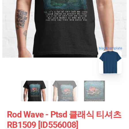
blank template
Rod Wave - Ptsd 클래식 티셔츠
RB1509 [ID556008]