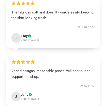
The fabric is soft and doesn’t wrinkle easily, keeping
the shirt looking fresh.
Nov 30, 2024
Troy
T
Verified owner
Varied designs, reasonable prices, will continue to
support the shop.
Oct 16, 2024
Julia
J
Verified owner