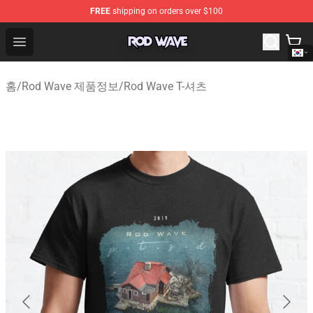
FREE
shipping on orders over $100
Rod Wave Shop - Official Rod Wave Merchandise Store
Open menu
홈
/
Rod Wave 제품정보
/
Rod Wave T-셔츠