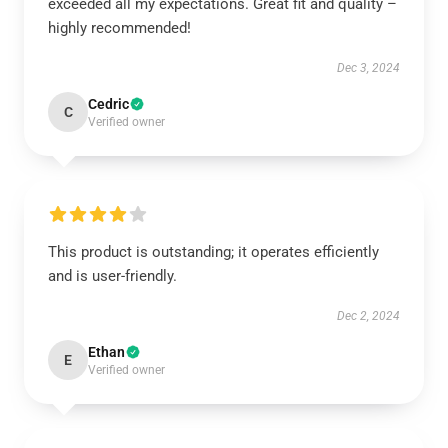
exceeded all my expectations. Great fit and quality –
highly recommended!
Dec 3, 2024
Cedric
C
Verified owner
This product is outstanding; it operates efficiently
and is user-friendly.
Dec 2, 2024
Ethan
E
Verified owner