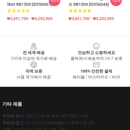
-20%
-20%
Shirt RB1509 [ID556007]
츠 RB1509 [ID556044]
₩3,651,700 - ₩4,202,900
₩3,651,700 - ₩4,202,900
Footer
전 세계 배송
안심하고 쇼핑하세요
200개 이상의 국가로 배송
클릭에서 배송까지 24/7 보호
국제 보증
100% 안전한 결제
사용 국가에서 제공
페이팔 / 마스터카드 / 비자
기타 제품
우리의 본사
: 141 E 11th St, 뉴욕, NY 10003, 미국
우리의 창고
: 아니오 51의 Chengde 시, 후베이성, CN
시간 :
: 오전 9시 ~ 오후 5시 (월 ~ 금)