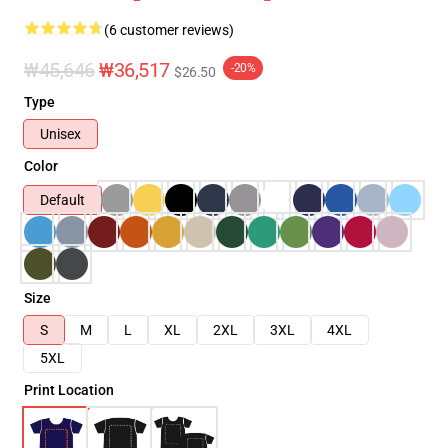
(6 customer reviews)
₩45,646
₩36,517
-20%
$26.50
Type
Unisex
Color
Default
Size
S
M
L
XL
2XL
3XL
4XL
5XL
Print Location