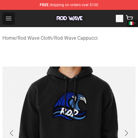
FREE
shipping on orders over $100
Rod Wave Shop - Official Rod Wave Merchandise Store
Open menu
Home
/
Rod Wave Cloth
/
Rod Wave Cappucci