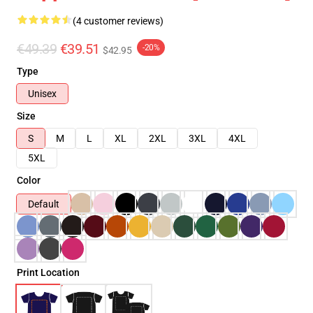
(4 customer reviews)
€49.39
€39.51
-20%
$42.95
Type
Unisex
Size
S
M
L
XL
2XL
3XL
4XL
5XL
Color
Default
Print Location