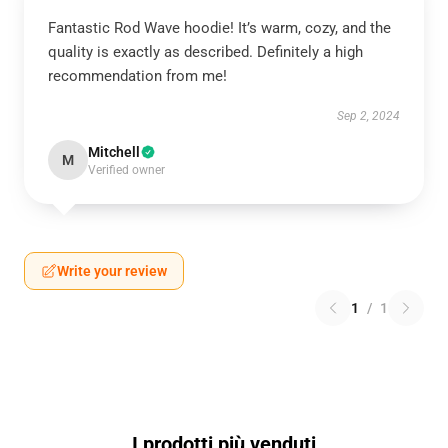
Fantastic Rod Wave hoodie! It’s warm, cozy, and the
quality is exactly as described. Definitely a high
recommendation from me!
Sep 2, 2024
Mitchell
M
Verified owner
Write your review
1
/
1
I prodotti più venduti