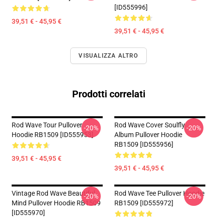
[ID555996]
39,51 € - 45,95 €
39,51 € - 45,95 €
VISUALIZZA ALTRO
Prodotti correlati
Rod Wave Tour Pullover
Rod Wave Cover Soulfly
-20%
-20%
Hoodie RB1509 [ID555953]
Album Pullover Hoodie
RB1509 [ID555956]
39,51 € - 45,95 €
39,51 € - 45,95 €
Vintage Rod Wave Beautiful
Rod Wave Tee Pullover Hoodie
-20%
-20%
Mind Pullover Hoodie RB1509
RB1509 [ID555972]
[ID555970]