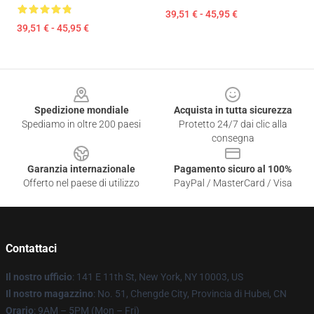
39,51 € - 45,95 €
39,51 € - 45,95 €
Footer
Spedizione mondiale
Acquista in tutta sicurezza
Spediamo in oltre 200 paesi
Protetto 24/7 dai clic alla
consegna
Garanzia internazionale
Pagamento sicuro al 100%
Offerto nel paese di utilizzo
PayPal / MasterCard / Visa
Contattaci
Il nostro ufficio
: 141 E 11th St, New York, NY 10003, US
Il nostro magazzino
: No. 51, Chengde City, Provincia di Hubei, CN
Orario
: 9AM – 5PM (Mon – Fri)