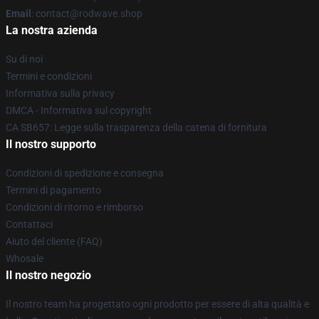
Email
: contact@rodwave.shop
La nostra azienda
Su di noi
Termini e condizioni
Informativa sulla privacy
DMCA - Informativa sul copyright
CA SB657: Legge sulla trasparenza della catena di fornitura
Il nostro supporto
Condizioni di spedizione e consegna
Termini di pagamento
Condizioni di ritorno e rimborso
Contattaci
Aiuto del cliente (FAQ)
Whosale
Il nostro negozio
Il nostro team ha progettato ogni prodotto per essere di alta qualità e