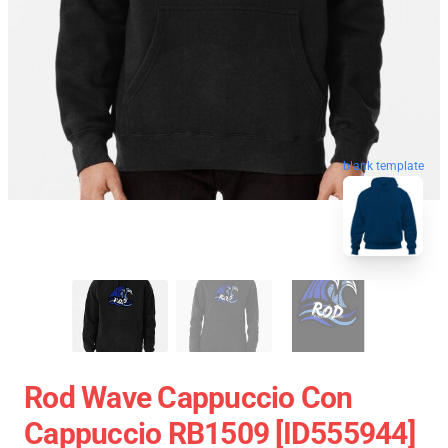
blank template
Rod Wave Cappuccio Con
Cappuccio RB1509 [ID555944]