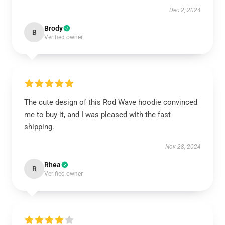
Dec 2, 2024
Brody
B
Verified owner
The cute design of this Rod Wave hoodie convinced
me to buy it, and I was pleased with the fast
shipping.
Nov 28, 2024
Rhea
R
Verified owner