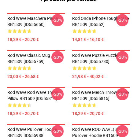
Rod Wave Maschera Piana
Rod Onda IPhone Tough Case
-20%
-20%
RB1509 [ID555650]
RB1509 [ID5552]
18,29 € - 20,70 €
14,81 € - 16,10 €
Rod Wave Classic Mug
Rod Wave Puzzle Puzzle
-20%
-20%
RB1509 [ID555759]
RB1509 [ID555730]
23,00 € - 26,68 €
21,98 € - 40,02 €
Rod Wave Rod Wave Throw
Rod Wave Merch Throw Pillow
-20%
-20%
Pillow RB1509 [ID555814]
RB1509 [ID555815]
18,29 € - 20,70 €
18,29 € - 20,70 €
Rod Wave Pullover Hoodie
Rod Wave ROD WAVE(8)
-20%
-20%
RB1509 [ID555988]
Pullover Hoodie RB1509