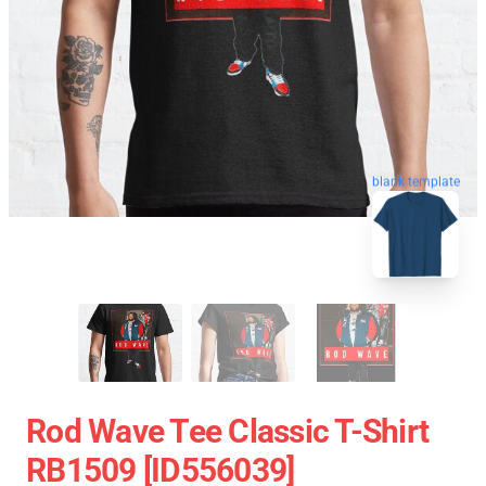
blank template
Rod Wave Tee Classic T-Shirt
RB1509 [ID556039]