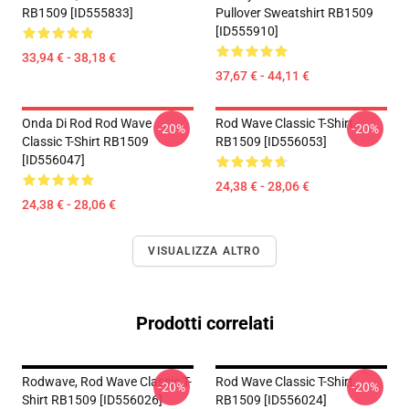
RB1509 [ID555833]
Pullover Sweatshirt RB1509
[ID555910]
33,94 € - 38,18 €
37,67 € - 44,11 €
Onda Di Rod Rod Wave
Rod Wave Classic T-Shirt
-20%
-20%
Classic T-Shirt RB1509
RB1509 [ID556053]
[ID556047]
24,38 € - 28,06 €
24,38 € - 28,06 €
VISUALIZZA ALTRO
Prodotti correlati
Rodwave, Rod Wave Classic T-
Rod Wave Classic T-Shirt
-20%
-20%
Shirt RB1509 [ID556026]
RB1509 [ID556024]