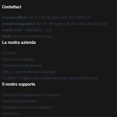
Contattaci
Il nostro ufficio
: 141 E 11th St, New York, NY 10003, US
Il nostro magazzino
: No. 51, Chengde City, Provincia di Hubei, CN
Orario
: 9AM – 5PM (Mon – Fri)
Email
: contact@rodwave.shop
La nostra azienda
Su di noi
Termini e condizioni
Informativa sulla privacy
DMCA - Informativa sul copyright
CA SB657: Legge sulla trasparenza della catena di fornitura
Il nostro supporto
Condizioni di spedizione e consegna
Termini di pagamento
Condizioni di ritorno e rimborso
Contattaci