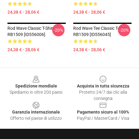
24,38 € - 28,06 €
24,38 € - 28,06 €
Rod Wave Classic T-Shirt
Rod Wave Tee Classic T-Shirt
-20%
-20%
RB1509 [ID556006]
RB1509 [ID556045]
24,38 € - 28,06 €
24,38 € - 28,06 €
Footer
Spedizione mondiale
Acquista in tutta sicurezza
Spediamo in oltre 200 paesi
Protetto 24/7 dai clic alla
consegna
Garanzia internazionale
Pagamento sicuro al 100%
Offerto nel paese di utilizzo
PayPal / MasterCard / Visa