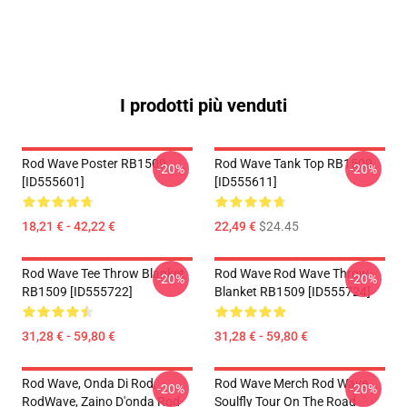
I prodotti più venduti
Rod Wave Poster RB1509
Rod Wave Tank Top RB1509
-20%
-20%
[ID555601]
[ID555611]
18,21 € - 42,22 €
22,49 €
$24.45
Rod Wave Tee Throw Blanket
Rod Wave Rod Wave Throw
-20%
-20%
RB1509 [ID555722]
Blanket RB1509 [ID555724]
31,28 € - 59,80 €
31,28 € - 59,80 €
Rod Wave, Onda Di Rod,
Rod Wave Merch Rod Wave
-20%
-20%
RodWave, Zaino D'onda Rod
Soulfly Tour On The Road