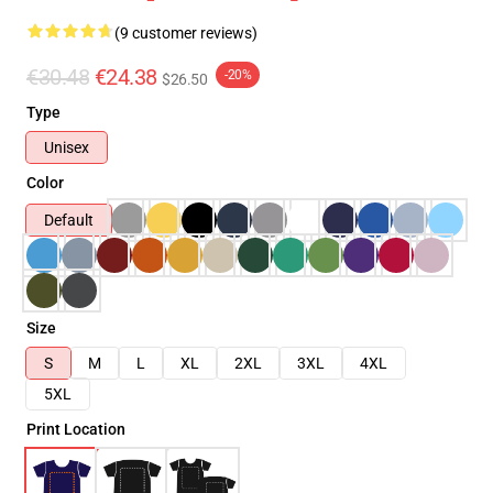
(9 customer reviews)
€30.48
€24.38
-20%
$26.50
Type
Unisex
Color
Default
Size
S
M
L
XL
2XL
3XL
4XL
5XL
Print Location