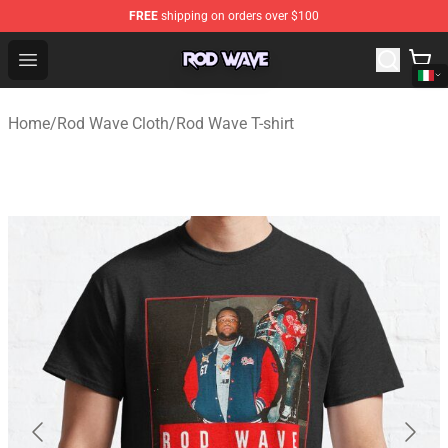
FREE
shipping on orders over $100
Rod Wave Shop - Official Rod Wave Merchandise Store
Open menu
Home
/
Rod Wave Cloth
/
Rod Wave T-shirt