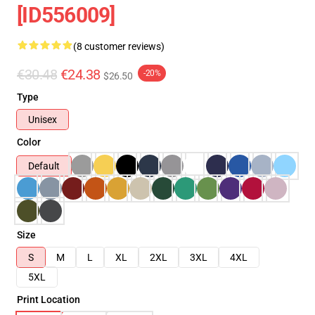
[ID556009]
(8 customer reviews)
€30.48
€24.38
-20%
$26.50
Type
Unisex
Color
Default
Size
S
M
L
XL
2XL
3XL
4XL
5XL
Print Location