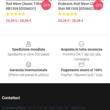
Rod Wave Classic T-Shirt
Rodwave, Rod Wave Classic T-
-20%
-20%
RB1509 [ID556031]
Shirt RB1509 [ID556023]
24,38 € - 28,06 €
24,38 € - 28,06 €
Footer
Spedizione mondiale
Acquista in tutta sicurezza
Spediamo in oltre 200 paesi
Protetto 24/7 dai clic alla
consegna
Garanzia internazionale
Pagamento sicuro al 100%
Offerto nel paese di utilizzo
PayPal / MasterCard / Visa
Contattaci
Il nostro ufficio
: 141 E 11th St, New York, NY 10003, US