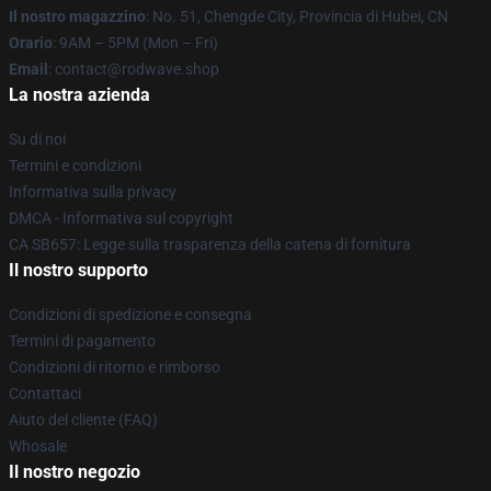
Il nostro magazzino
: No. 51, Chengde City, Provincia di Hubei, CN
Orario
: 9AM – 5PM (Mon – Fri)
Email
: contact@rodwave.shop
La nostra azienda
Su di noi
Termini e condizioni
Informativa sulla privacy
DMCA - Informativa sul copyright
CA SB657: Legge sulla trasparenza della catena di fornitura
Il nostro supporto
Condizioni di spedizione e consegna
Termini di pagamento
Condizioni di ritorno e rimborso
Contattaci
Aiuto del cliente (FAQ)
Whosale
Il nostro negozio