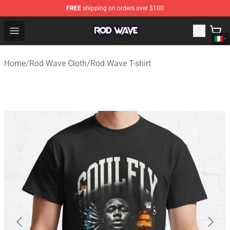
FREE
shipping on orders over $100
Rod Wave Shop - Official Rod Wave Merchandise Store
Open menu
Home
/
Rod Wave Cloth
/
Rod Wave T-shirt