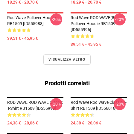
18,29 € - 20,70 €
18,29 € - 20,70 €
Rod Wave Pullover Hoodie
Rod Wave ROD WAVE(8)
-20%
-20%
RB1509 [ID555988]
Pullover Hoodie RB1509
[ID555996]
39,51 € - 45,95 €
39,51 € - 45,95 €
VISUALIZZA ALTRO
Prodotti correlati
ROD WAVE ROD WAVE Classic
Rod Wave Rod Wave Classic T-
-20%
-20%
T-Shirt RB1509 [ID555999]
Shirt RB1509 [ID556018]
24,38 € - 28,06 €
24,38 € - 28,06 €