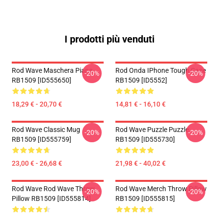
I prodotti più venduti
Rod Wave Maschera Piana
Rod Onda IPhone Tough Case
-20%
-20%
RB1509 [ID555650]
RB1509 [ID5552]
18,29 € - 20,70 €
14,81 € - 16,10 €
Rod Wave Classic Mug
Rod Wave Puzzle Puzzle
-20%
-20%
RB1509 [ID555759]
RB1509 [ID555730]
23,00 € - 26,68 €
21,98 € - 40,02 €
Rod Wave Rod Wave Throw
Rod Wave Merch Throw Pillow
-20%
-20%
Pillow RB1509 [ID555814]
RB1509 [ID555815]