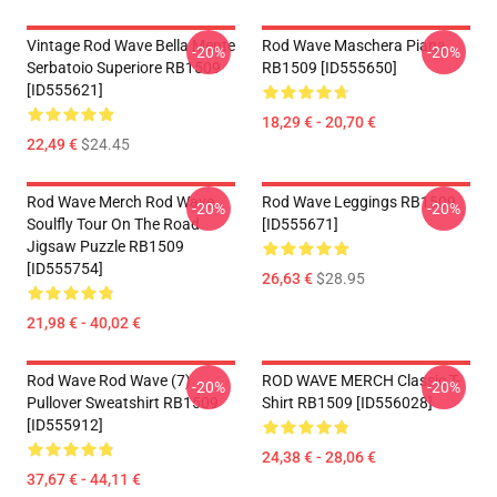
Vintage Rod Wave Bella Mente
Rod Wave Maschera Piana
-20%
-20%
Serbatoio Superiore RB1509
RB1509 [ID555650]
[ID555621]
18,29 € - 20,70 €
22,49 €
$24.45
Rod Wave Merch Rod Wave
Rod Wave Leggings RB1509
-20%
-20%
Soulfly Tour On The Road
[ID555671]
Jigsaw Puzzle RB1509
[ID555754]
26,63 €
$28.95
21,98 € - 40,02 €
Rod Wave Rod Wave (7)
ROD WAVE MERCH Classic T-
-20%
-20%
Pullover Sweatshirt RB1509
Shirt RB1509 [ID556028]
[ID555912]
24,38 € - 28,06 €
37,67 € - 44,11 €