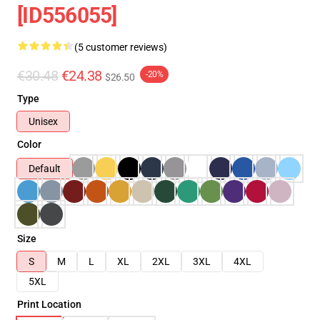
[ID556055]
(5 customer reviews)
€30.48
€24.38
-20%
$26.50
Type
Unisex
Color
Default
Size
S
M
L
XL
2XL
3XL
4XL
5XL
Print Location