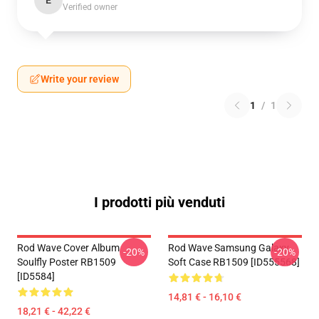
E
Verified owner
Write your review
1
/
1
I prodotti più venduti
Rod Wave Cover Album
Rod Wave Samsung Galaxy
-20%
-20%
Soulfly Poster RB1509
Soft Case RB1509 [ID555568]
[ID5584]
14,81 € - 16,10 €
18,21 € - 42,22 €