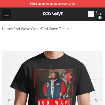
FREE
shipping on orders over $100
Rod Wave Shop - Official Rod Wave Merchandise Store
Open menu
Home
/
Rod Wave Cloth
/
Rod Wave T-shirt