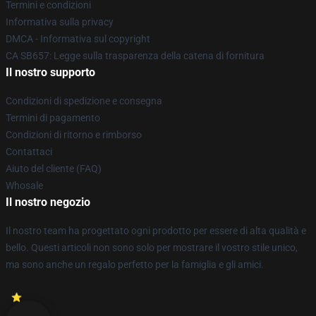
Termini e condizioni
Informativa sulla privacy
DMCA - Informativa sul copyright
CA SB657: Legge sulla trasparenza della catena di fornitura
Il nostro supporto
Condizioni di spedizione e consegna
Termini di pagamento
Condizioni di ritorno e rimborso
Contattaci
Aiuto del cliente (FAQ)
Whosale
Il nostro negozio
Il nostro team ha progettato ogni prodotto per essere di alta qualità e
bello. Questi articoli non sono solo per mostrare il vostro stile unico,
ma sono anche un regalo perfetto per la famiglia e gli amici.