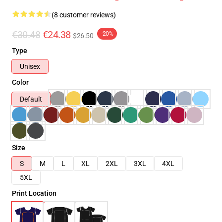
(8 customer reviews)
€30.48
€24.38
-20%
$26.50
Type
Unisex
Color
Default
Size
S
M
L
XL
2XL
3XL
4XL
5XL
Print Location