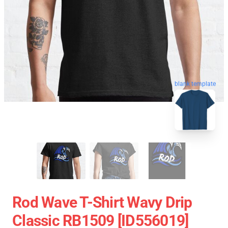
blank template
Rod Wave T-Shirt Wavy Drip
Classic RB1509 [ID556019]