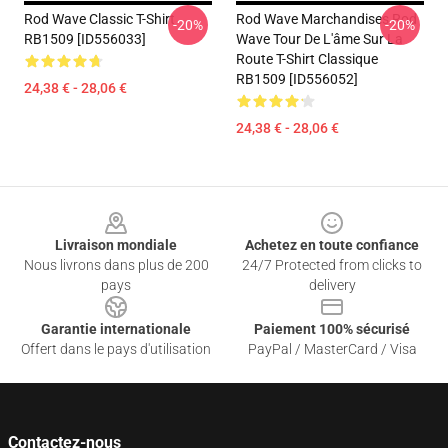
Rod Wave Classic T-Shirt
Rod Wave Marchandises Rod
-20%
-20%
RB1509 [ID556033]
Wave Tour De L'âme Sur La
Route T-Shirt Classique
RB1509 [ID556052]
24,38 € - 28,06 €
24,38 € - 28,06 €
Footer
Livraison mondiale
Achetez en toute confiance
Nous livrons dans plus de 200
24/7 Protected from clicks to
pays
delivery
Garantie internationale
Paiement 100% sécurisé
Offert dans le pays d'utilisation
PayPal / MasterCard / Visa
Contactez-nous