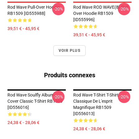
Rod Wave Pull-Over Hoodie
Rod Wave ROD WAVE(8) Pull-
-20%
-20%
RB1509 [ID555988]
Over Hoodie RB1509
[ID555996]
39,51 € - 45,95 €
39,51 € - 45,95 €
VOIR PLUS
Produits connexes
Rod Wave Soulfly Album
Rod Wave T-Shirt T-Shirt
-20%
-20%
Cover Classic T-Shirt RB1509
Classique De L'esprit
[ID556016]
Magnifique RB1509
[ID556013]
24,38 € - 28,06 €
24,38 € - 28,06 €