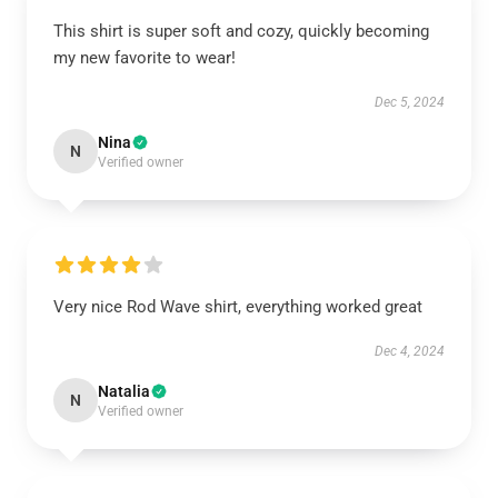
This shirt is super soft and cozy, quickly becoming
my new favorite to wear!
Dec 5, 2024
Nina
N
Verified owner
Very nice Rod Wave shirt, everything worked great
Dec 4, 2024
Natalia
N
Verified owner