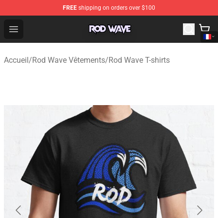
FREE
shipping on orders over $100
Rod Wave Shop - Official Rod Wave Merchandise Store
Open menu
Accueil
/
Rod Wave Vêtements
/
Rod Wave T-shirts