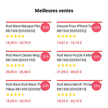
Meilleures ventes
Rod Wave Masque Plat
Housse Pour IPhone Tough
-20%
-20%
RB1509 [ID555650]
RB1509 [ID555552]
18,29 € - 20,70 €
14,81 € - 16,10 €
Rod Wave Classic Mug
Rod Wave Puzzle À Mâchoires
-20%
-20%
RB1509 [ID555759]
RB1509 [ID555730]
23,00 € - 26,68 €
21,98 € - 40,02 €
Rod Wave Rod Wave Throw
Rod Wave Merch Throw Pillow
-20%
-20%
Pillow RB1509 [ID555814]
RB1509 [ID555815]
18,29 € - 20,70 €
18,29 € - 20,70 €