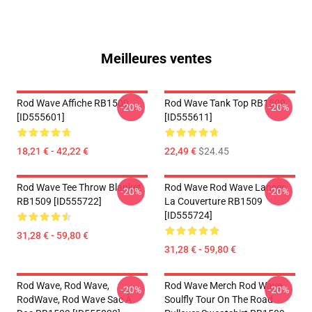
Meilleures ventes
Rod Wave Affiche RB1509
Rod Wave Tank Top RB1509
-20%
-20%
[ID555601]
[ID555611]
18,21 € - 42,22 €
22,49 €
$24.45
Rod Wave Tee Throw Blanket
Rod Wave Rod Wave Lancer
-20%
-20%
RB1509 [ID555722]
La Couverture RB1509
[ID555724]
31,28 € - 59,80 €
31,28 € - 59,80 €
Rod Wave, Rod Wave,
Rod Wave Merch Rod Wave
-20%
-20%
RodWave, Rod Wave Sac À
Soulfly Tour On The Road