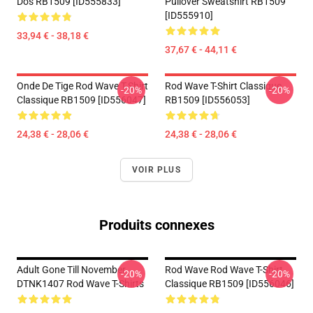
Dos RB1509 [ID555833]
Pullover Sweatshirt RB1509
[ID555910]
33,94 € - 38,18 €
37,67 € - 44,11 €
Onde De Tige Rod Wave T-Shirt
Rod Wave T-Shirt Classique
-20%
-20%
Classique RB1509 [ID556047]
RB1509 [ID556053]
24,38 € - 28,06 €
24,38 € - 28,06 €
VOIR PLUS
Produits connexes
Adult Gone Till November
Rod Wave Rod Wave T-Shirt
-20%
-20%
DTNK1407 Rod Wave T-Shirts
Classique RB1509 [ID556046]