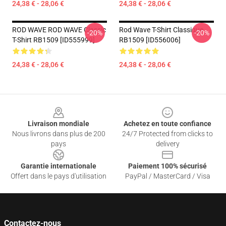
24,38 € - 28,06 €
24,38 € - 28,06 €
ROD WAVE ROD WAVE Classic
Rod Wave T-Shirt Classique
-20%
-20%
T-Shirt RB1509 [ID555999]
RB1509 [ID556006]
24,38 € - 28,06 €
24,38 € - 28,06 €
Footer
Livraison mondiale
Achetez en toute confiance
Nous livrons dans plus de 200
24/7 Protected from clicks to
pays
delivery
Garantie internationale
Paiement 100% sécurisé
Offert dans le pays d'utilisation
PayPal / MasterCard / Visa
Contactez-nous