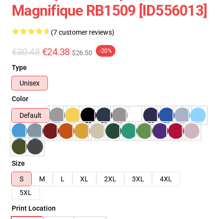
Magnifique RB1509 [ID556013]
(7 customer reviews)
€30.48
€24.38
-20%
$26.50
Type
Unisex
Color
Default
Size
S
M
L
XL
2XL
3XL
4XL
5XL
Print Location