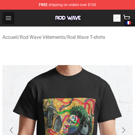
FREE
shipping on orders over $100
Rod Wave Shop - Official Rod Wave Merchandise Store
Open menu
Accueil
/
Rod Wave Vêtements
/
Rod Wave T-shirts