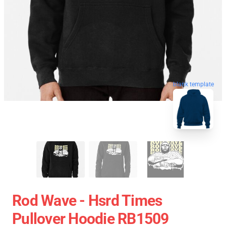
blank template
Rod Wave - Hsrd Times
Pullover Hoodie RB1509