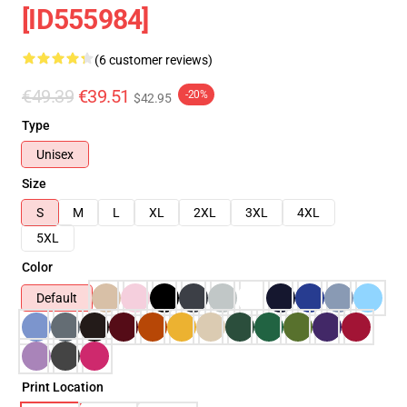
[ID555984]
(6 customer reviews)
€49.39
€39.51
-20%
$42.95
Type
Unisex
Size
S
M
L
XL
2XL
3XL
4XL
5XL
Color
Default
Print Location