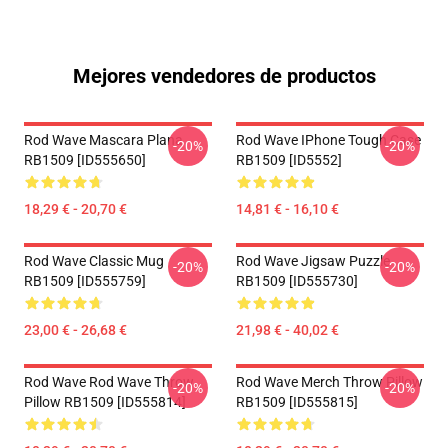
Mejores vendedores de productos
Rod Wave Mascara Plana
Rod Wave IPhone Tough Case
-20%
-20%
RB1509 [ID555650]
RB1509 [ID5552]
18,29 € - 20,70 €
14,81 € - 16,10 €
Rod Wave Classic Mug
Rod Wave Jigsaw Puzzle
-20%
-20%
RB1509 [ID555759]
RB1509 [ID555730]
23,00 € - 26,68 €
21,98 € - 40,02 €
Rod Wave Rod Wave Throw
Rod Wave Merch Throw Pillow
-20%
-20%
Pillow RB1509 [ID555814]
RB1509 [ID555815]