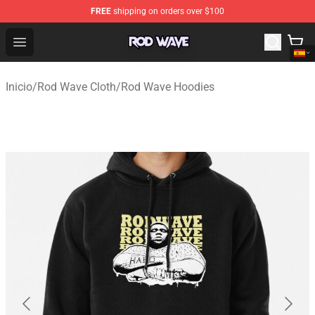
FREE
shipping on orders over $100
Rod Wave Shop - Official Rod Wave Merchandise Store
Open menu
Inicio
/
Rod Wave Cloth
/
Rod Wave Hoodies