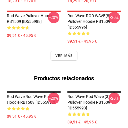
18,29 € - 20,70 €
18,29 € - 20,70 €
Rod Wave Pullover Hoodie
Rod Wave ROD WAVE(8)
-20%
-20%
RB1509 [ID555988]
Pullover Hoodie RB1509
[ID555996]
39,51 € - 45,95 €
39,51 € - 45,95 €
VER MÁS
Productos relacionados
Rod Wave Rod Wave Pullover
Rod Wave Rod Wave (3)
-20%
-20%
Hoodie RB1509 [ID555982]
Pullover Hoodie RB1509
[ID555993]
39,51 € - 45,95 €
39,51 € - 45,95 €