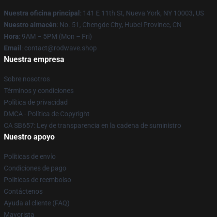
Nuestra oficina principal
: 141 E 11th St, Nueva York, NY 10003, US
Nuestro almacén
: No. 51, Chengde City, Hubei Province, CN
Hora
: 9AM – 5PM (Mon – Fri)
Email
: contact@rodwave.shop
Nuestra empresa
Sobre nosotros
Términos y condiciones
Política de privacidad
DMCA - Política de Copyright
CA SB657: Ley de transparencia en la cadena de suministro
Nuestro apoyo
Políticas de envío
Condiciones de pago
Políticas de reembolso
Contáctenos
Ayuda al cliente (FAQ)
Mayorista