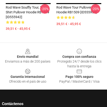
Rod Wave Soulfly Tour, T -
Rod Wave Tour Pullover
-20%
-20%
Shirt Pullover Hoodie RB1509
Hoodie RB1509 [ID555953]
[ID555942]
39,51 € - 45,95 €
39,51 € - 45,95 €
Footer
Envío mundial
Compra con confianza
Enviamos a más de 200 países
Protegido 24/7 desde los clics
hasta la entrega
Garantía internacional
Pago 100% seguro
Ofrecido en el país de uso
PayPal / MasterCard / Visa
Contáctenos