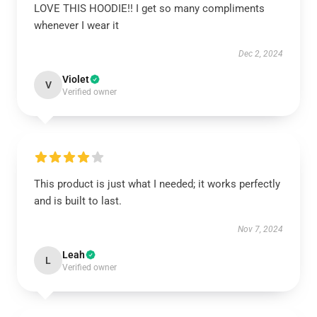
LOVE THIS HOODIE!! I get so many compliments
whenever I wear it
Dec 2, 2024
Violet
V
Verified owner
This product is just what I needed; it works perfectly
and is built to last.
Nov 7, 2024
Leah
L
Verified owner