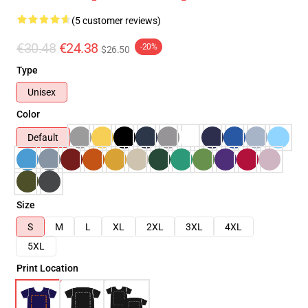
(5 customer reviews)
€30.48
€24.38
-20%
$26.50
Type
Unisex
Color
Default
Size
S
M
L
XL
2XL
3XL
4XL
5XL
Print Location