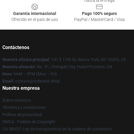
hasta la entrega
Garantía internacional
Pago 100% seguro
Ofrecido en el país de uso
PayPal / MasterCard / Visa
Contáctenos
Nuestra oficina principal
: 141 E 11th St, Nueva York, NY 10003, US
Nuestro almacén
: No. 51, Chengde City, Hubei Province, CN
Hora
: 9AM – 5PM (Mon – Fri)
Email
: contact@rodwave.shop
Nuestra empresa
Sobre nosotros
Términos y condiciones
Política de privacidad
DMCA - Política de Copyright
CA SB657: Ley de transparencia en la cadena de suministro