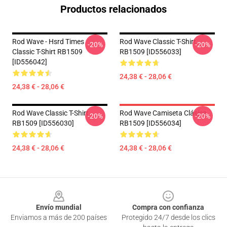
Productos relacionados
Rod Wave - Hsrd Times
Rod Wave Classic T-Shirt
-20%
-20%
Classic T-Shirt RB1509
RB1509 [ID556033]
[ID556042]
24,38 € - 28,06 €
24,38 € - 28,06 €
Rod Wave Classic T-Shirt
Rod Wave Camiseta Clásica
-20%
-20%
RB1509 [ID556030]
RB1509 [ID556034]
24,38 € - 28,06 €
24,38 € - 28,06 €
Footer
Envío mundial
Compra con confianza
Enviamos a más de 200 países
Protegido 24/7 desde los clics