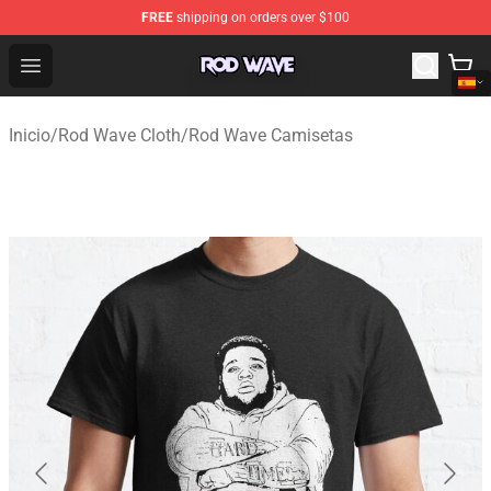
FREE
shipping on orders over $100
Rod Wave Shop - Official Rod Wave Merchandise Store
Open menu
Inicio
/
Rod Wave Cloth
/
Rod Wave Camisetas