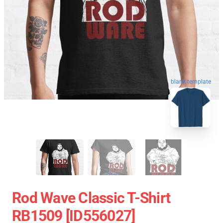
blank template
Rod Wave Classic T-Shirt
RB1509 [ID556027]