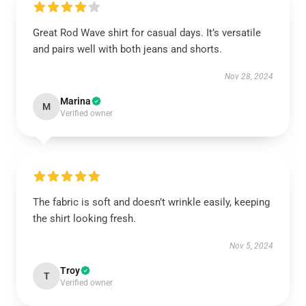
Great Rod Wave shirt for casual days. It’s versatile
and pairs well with both jeans and shorts.
Nov 28, 2024
Marina
M
Verified owner
The fabric is soft and doesn’t wrinkle easily, keeping
the shirt looking fresh.
Nov 5, 2024
Troy
T
Verified owner