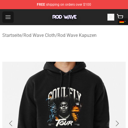
FREE
shipping on orders over $100
Rod Wave Shop - Official Rod Wave Merchandise Store
Open menu
Startseite
/
Rod Wave Cloth
/
Rod Wave Kapuzen