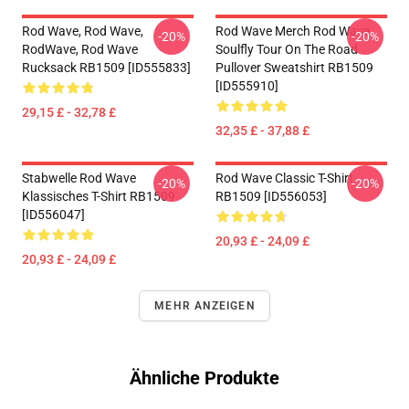
Rod Wave, Rod Wave,
Rod Wave Merch Rod Wave
-20%
-20%
RodWave, Rod Wave
Soulfly Tour On The Road
Rucksack RB1509 [ID555833]
Pullover Sweatshirt RB1509
[ID555910]
29,15 £ - 32,78 £
32,35 £ - 37,88 £
Stabwelle Rod Wave
Rod Wave Classic T-Shirt
-20%
-20%
Klassisches T-Shirt RB1509
RB1509 [ID556053]
[ID556047]
20,93 £ - 24,09 £
20,93 £ - 24,09 £
MEHR ANZEIGEN
Ähnliche Produkte