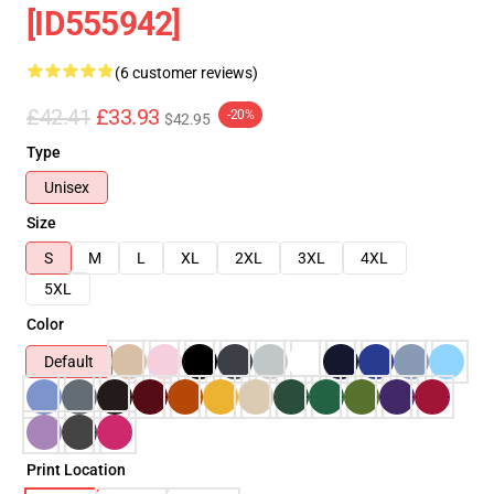
[ID555942]
(6 customer reviews)
£42.41
£33.93
-20%
$42.95
Type
Unisex
Size
S
M
L
XL
2XL
3XL
4XL
5XL
Color
Default
Print Location