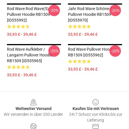
Rod Wave Rod Wave(5)
Jahr Rod Wave Schöne Geist
-20%
-20%
Pullover Hoodie RB1509
Pullover Hoodie RB1509
[ID555992]
[ID555970]
33,93 £ - 39,46 £
33,93 £ - 39,46 £
Rod Wave Aufkleber /
Rod Wave Pullover Hoodie
-20%
-20%
Langarm Pullover Hoodie
RB1509 [ID555962]
RB1509 [ID555965]
33,93 £ - 39,46 £
33,93 £ - 39,46 £
Footer
Weltweiter Versand
Kaufen Sie mit Vertrauen
Wir versenden in über 200 Länder
24/7 Schutz von Klicks bis zur
Lieferung