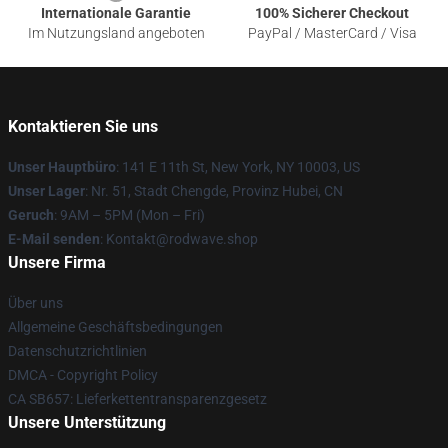
Internationale Garantie
100% Sicherer Checkout
Im Nutzungsland angeboten
PayPal / MasterCard / Visa
Kontaktieren Sie uns
Unser Hauptbüro
: 141 E 11th St, New York, NY 10003, US
Unser Lager
: Nr. 51, Stadt Chengde, Provinz Hubei, CN
Geruch
: 9AM – 5PM (Mon – Fri)
E-Mail senden
: Kontakt@rodwave.shop
Unsere Firma
Über uns
Allgemeine Geschäftsbedingungen
Datenschutzrichtlinien
DMCA - Copyright Policy
CA SB657: Lieferkettentransparenzgesetz
Unsere Unterstützung