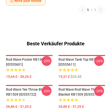
Write your review
1
/
1
Beste Verkäufer Produkte
Rod Wave Poster RB1509
Rod Wave Tank Top RB1509
-20%
-20%
[ID555601]
[ID555611]
15,64 £ - 36,26 £
19,31 £
$24.45
Rod Wave Tee Throw Blanket
Rod Wave Rod Wave Throw
-20%
-20%
RB1509 [ID555722]
Blanket RB1509 [ID555724]
26,86 £ - 51,35 £
26,86 £ - 51,35 £