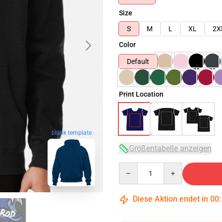
Size
S
M
L
XL
2X
Color
Default
Print Location
blank template
Größentabelle anzeigen
Quantity
Diese Aktion endet in
00