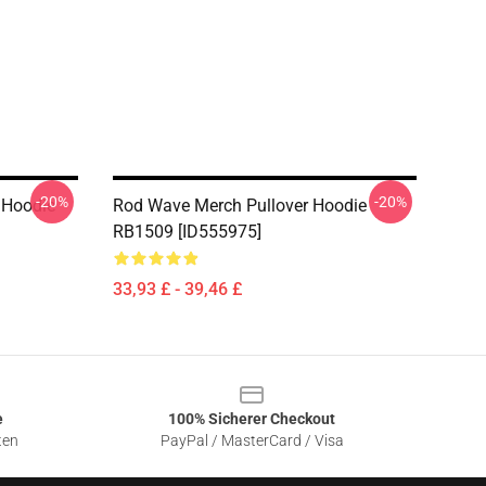
-20%
-20%
 Hoodie
Rod Wave Merch Pullover Hoodie
RB1509 [ID555975]
33,93 £ - 39,46 £
e
100% Sicherer Checkout
ten
PayPal / MasterCard / Visa