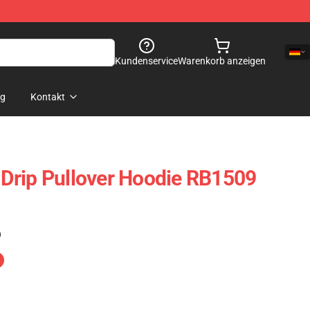
Kundenservice
Warenkorb anzeigen
og
Kontakt
Drip Pullover Hoodie RB1509
)