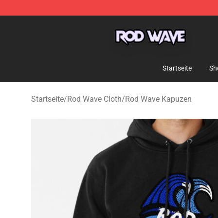
Rod Wave Shop - Official Rod Wave Merchandise Store
Startseite
Sh
Startseite
/
Rod Wave Cloth
/
Rod Wave Kapuzen