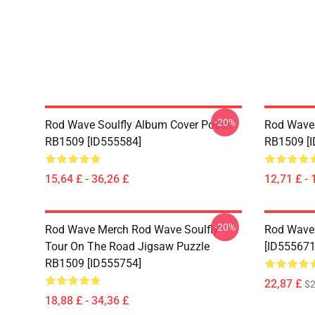
-20%
Rod Wave Soulfly Album Cover Poster
Rod Wave
RB1509 [ID555584]
RB1509 [
15,64 £ - 36,26 £
12,71 £ - 
-20%
Rod Wave Merch Rod Wave Soulfly
Rod Wave
Tour On The Road Jigsaw Puzzle
[ID555671
RB1509 [ID555754]
22,87 £
$2
18,88 £ - 34,36 £