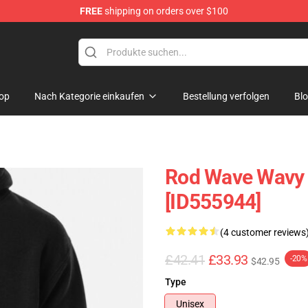
FREE
shipping on orders over $100
op
Nach Kategorie einkaufen
Bestellung verfolgen
Bl
Rod Wave Wavy 
[ID555944]
(4 customer reviews
£42.41
£33.93
-20%
$42.95
Type
Unisex