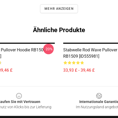
MEHR ANZEIGEN
Ähnliche Produkte
-20%
Pullover Hoodie RB1509
Stabwelle Rod Wave Pullover
]
RB1509 [ID555981]
39,46 £
33,93 £ - 39,46 £
aufen Sie mit Vertrauen
Internationale Garanti
utz von Klicks bis zur Lieferung
Im Nutzungsland angebo