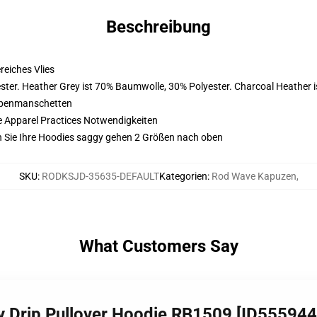
Beschreibung
eiches Vlies
ter. Heather Grey ist 70% Baumwolle, 30% Polyester. Charcoal Heather 
ppenmanschetten
e Apparel Practices Notwendigkeiten
n Sie Ihre Hoodies saggy gehen 2 Größen nach oben
SKU
:
RODKSJD-35635-DEFAULT
Kategorien
:
Rod Wave Kapuzen
,
What Customers Say
y Drip Pullover Hoodie RB1509 [ID555944