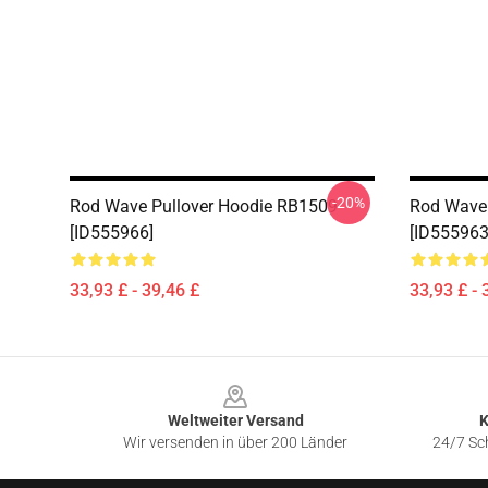
-20%
Rod Wave Pullover Hoodie RB1509
Rod Wave 
[ID555966]
[ID555963
33,93 £ - 39,46 £
33,93 £ - 
Footer
Weltweiter Versand
K
Wir versenden in über 200 Länder
24/7 Sch