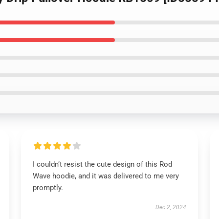
I couldn’t resist the cute design of this Rod
Wave hoodie, and it was delivered to me very
promptly.
Dec 2, 2024