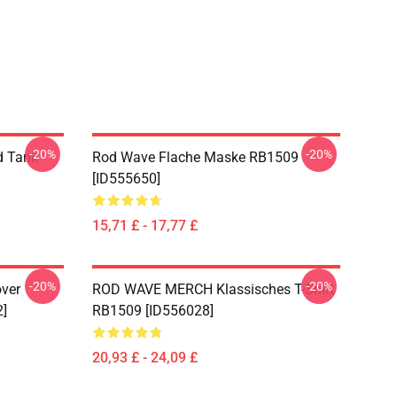
-20%
-20%
d Tank
Rod Wave Flache Maske RB1509
[ID555650]
15,71 £ - 17,77 £
-20%
-20%
ver
ROD WAVE MERCH Klassisches T-Shirt
2]
RB1509 [ID556028]
20,93 £ - 24,09 £