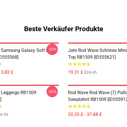
Beste Verkäufer Produkte
-20%
 Samsung Galaxy Soft Case
Jahr Rod Wave Schönes Min
ID555568]
Top RB1509 [ID555621]
13,82 £
19,31 £
$24.45
-20%
 Leggings RB1509
Rod Wave Rod Wave (7) Pullo
]
Sweatshirt RB1509 [ID55591
32,35 £ - 37,88 £
8.95