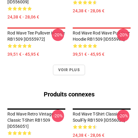
[ID556009]
24,38 € - 28,06 €
24,38 € - 28,06 €
Rod Wave Tee Pullover Hoodie
Rod Wave Rod Wave Pull-Over
-20%
-20%
RB1509 [ID555972]
Hoodie RB1509 [ID555982]
39,51 € - 45,95 €
39,51 € - 45,95 €
VOIR PLUS
Produits connexes
Rod Wave Retro Vintage
Rod Wave T-Shirt Classique
-20%
-20%
Classic T-Shirt RB1509
SoulFly RB1509 [ID556020]
[ID556051]
24,38 € - 28,06 €