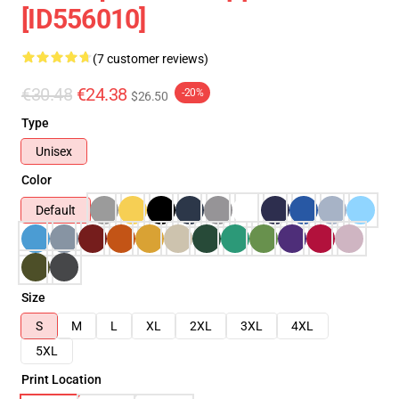
[ID556010]
(7 customer reviews)
€30.48
€24.38
-20%
$26.50
Type
Unisex
Color
Default
Size
S
M
L
XL
2XL
3XL
4XL
5XL
Print Location