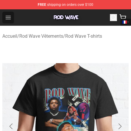
FREE
shipping on orders over $100
Rod Wave Shop - Official Rod Wave Merchandise Store
Open menu
Accueil
/
Rod Wave Vêtements
/
Rod Wave T-shirts