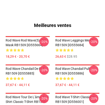
Meilleures ventes
Rod Wave Rod Wave(5) Flat
Rod Wave Leggings Merch
-20%
-20%
Mask RB1509 [ID555664]
RB1509 [ID555684]
18,29 € - 20,70 €
26,63 €
$28.95
Rod Wave Chandail De Pull
Rod Wave Chandail Pull
-20%
-20%
RB1509 [ID555885]
RB1509 [ID555886]
37,67 € - 44,11 €
37,67 € - 44,11 €
Rod Wave Tour De L'âme, T - T-
Rod Wave T-Shirt Classique
-20%
-20%
Shirt Classic T-Shirt RB1509
RB1509 [ID556001]