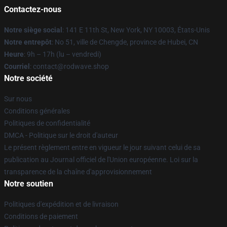
Contactez-nous
Notre siège social
: 141 E 11th St, New York, NY 10003, États-Unis
Notre entrepôt
: No 51, ville de Chengde, province de Hubei, CN
Heure
: 9h – 17h (lu – vendredi)
Courriel
: contact@rodwave.shop
Notre société
Sur nous
Conditions générales
Politiques de confidentialité
DMCA - Politique sur le droit d'auteur
Le présent règlement entre en vigueur le jour suivant celui de sa
publication au Journal officiel de l'Union européenne. Loi sur la
transparence de la chaîne d'approvisionnement
Notre soutien
Politiques d'expédition et de livraison
Conditions de paiement