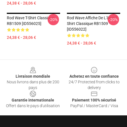
24,38 € - 28,06 €
Rod Wave T-Shirt Classique
Rod Wave Affiche De L'âme T-
-20%
-20%
RB1509 [ID556025]
Shirt Classique RB1509
[ID556022]
24,38 € - 28,06 €
24,38 € - 28,06 €
Footer
Livraison mondiale
Achetez en toute confiance
Nous livrons dans plus de 200
24/7 Protected from clicks to
pays
delivery
Garantie internationale
Paiement 100% sécurisé
Offert dans le pays d'utilisation
PayPal / MasterCard / Visa