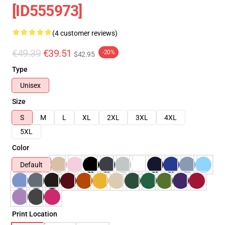
[ID555973]
(4 customer reviews)
€49.39
€39.51
-20%
$42.95
Type
Unisex
Size
S
M
L
XL
2XL
3XL
4XL
5XL
Color
Default
Print Location