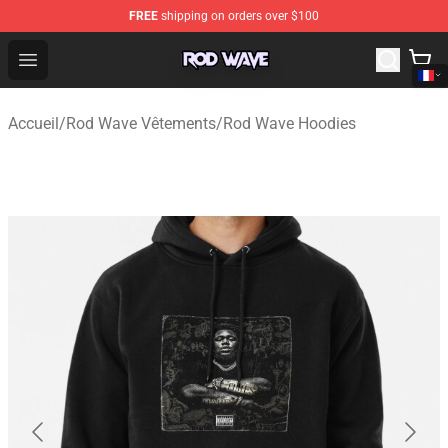
FREE
shipping on orders over $100
Rod Wave Shop - Official Rod Wave Merchandise Store
Open menu
Accueil
/
Rod Wave Vêtements
/
Rod Wave Hoodies