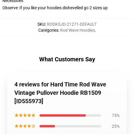
Necessities
Observe: If you like your hoodies dishevelled go 2 sizes up
SKU
:
RODKSJD-21271-DEFAULT
Catégories
:
Rod Wave Hoodies
,
What Customers Say
4 reviews for Hard Time Rod Wave
Vintage Pullover Hoodie RB1509
[ID555973]
★★★★★
75%
★★★★☆
25%