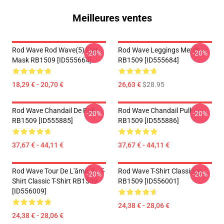
Meilleures ventes
Rod Wave Rod Wave(5) Flat
Rod Wave Leggings Merch
-20%
-20%
Mask RB1509 [ID555664]
RB1509 [ID555684]
18,29 € - 20,70 €
26,63 €
$28.95
Rod Wave Chandail De Pull
Rod Wave Chandail Pull
-20%
-20%
RB1509 [ID555885]
RB1509 [ID555886]
37,67 € - 44,11 €
37,67 € - 44,11 €
Rod Wave Tour De L'âme, T - T-
Rod Wave T-Shirt Classique
-20%
-20%
Shirt Classic T-Shirt RB1509
RB1509 [ID556001]
[ID556009]
24,38 € - 28,06 €
24,38 € - 28,06 €