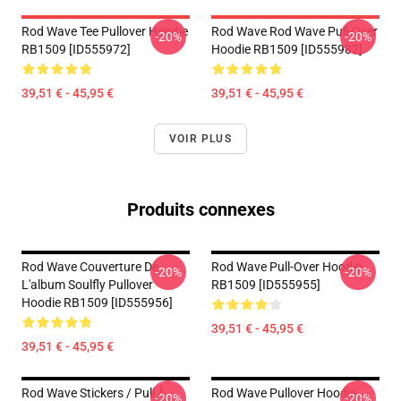
Rod Wave Tee Pullover Hoodie
Rod Wave Rod Wave Pull-Over
-20%
-20%
RB1509 [ID555972]
Hoodie RB1509 [ID555982]
39,51 € - 45,95 €
39,51 € - 45,95 €
VOIR PLUS
Produits connexes
Rod Wave Couverture De
Rod Wave Pull-Over Hoodie
-20%
-20%
L'album Soulfly Pullover
RB1509 [ID555955]
Hoodie RB1509 [ID555956]
39,51 € - 45,95 €
39,51 € - 45,95 €
Rod Wave Stickers / Pull À
Rod Wave Pullover Hoodie
-20%
-20%