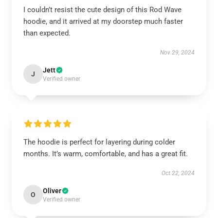
I couldn’t resist the cute design of this Rod Wave
hoodie, and it arrived at my doorstep much faster
than expected.
Nov 29, 2024
Jett
J
Verified owner
The hoodie is perfect for layering during colder
months. It’s warm, comfortable, and has a great fit.
Oct 22, 2024
Oliver
O
Verified owner