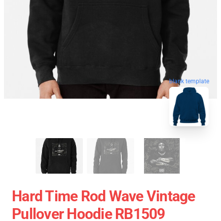
blank template
Hard Time Rod Wave Vintage
Pullover Hoodie RB1509