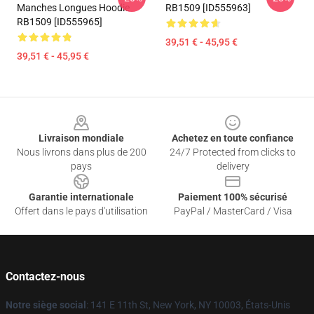
Manches Longues Hoodie
RB1509 [ID555963]
RB1509 [ID555965]
39,51 € - 45,95 €
39,51 € - 45,95 €
Footer
Livraison mondiale
Achetez en toute confiance
Nous livrons dans plus de 200
24/7 Protected from clicks to
pays
delivery
Garantie internationale
Paiement 100% sécurisé
Offert dans le pays d'utilisation
PayPal / MasterCard / Visa
Contactez-nous
Notre siège social
: 141 E 11th St, New York, NY 10003, États-Unis